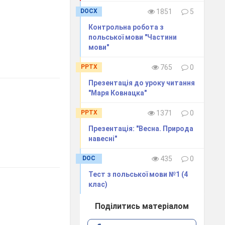
DOCX
1851
5
Контрольна робота з
польської мови "Частини
мови"
PPTX
765
0
Презентація до уроку читання
"Маря Ковнацка"
PPTX
1371
0
Презентація: "Весна. Природа
навесні"
DOC
435
0
Тест з польської мови №1 (4
клас)
Поділитись матеріалом