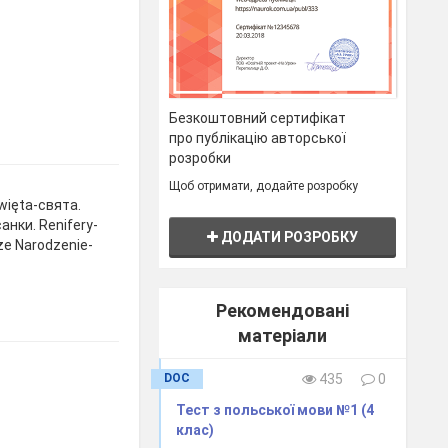
Безкоштовний сертифікат
про публікацію авторської
розробки
Щоб отримати, додайте розробку
więta-свята.
анки. Renifery-
ДОДАТИ РОЗРОБКУ
że Narodzenie-
Рекомендовані
матеріали
DOC
435
0
Тест з польської мови №1 (4
клас)