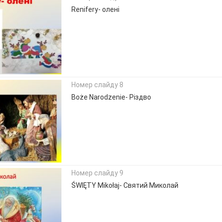
Renifery- олені
Номер слайду 8
Boże Narodzenie- Різдво
Номер слайду 9
ŚWIĘTY Mikołaj- Святий Миколай