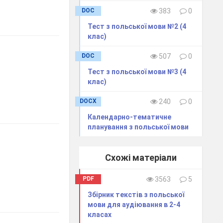
DOC
383
0
Тест з польської мови №2 (4
клас)
DOC
507
0
Тест з польської мови №3 (4
клас)
DOCX
240
0
Календарно-тематичне
планування з польської мови
Схожі матеріали
PDF
3563
5
Збірник текстів з польської
мови для аудіювання в 2-4
класах