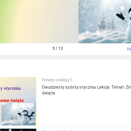
1
/
13
Н
Номер слайду 1
Dwudziesty szósty stycznia. Lekcja. Temat. Z
święta