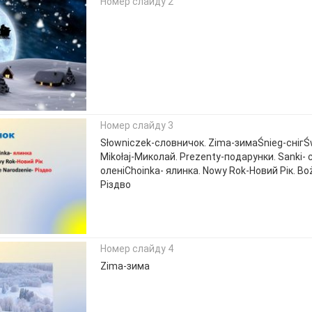
Номер слайду 2
Номер слайду 3
Słowniczek-словничок. Zima-зимаŚnieg-снігŚ
Mikołaj-Миколай. Prezenty-подарунки. Sanki- с
оленіChoinka- ялинка. Nowy Rok-Новий Рік. Bo
Різдво
Номер слайду 4
Zima-зима