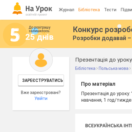
Журнал
Бібліотека
Тести
Підви
Конкурс розро
До розіграшу
залишилось:
25 днів
Розробки додавай – 
Презентація до уроку:
Бібліотека
Польська мова
ЗАРЕЄСТРУВАТИСЬ
Про матеріал
Вже зареєстровані?
Презентація до уроку: 
Увійти
навчання, 1 год/тижде