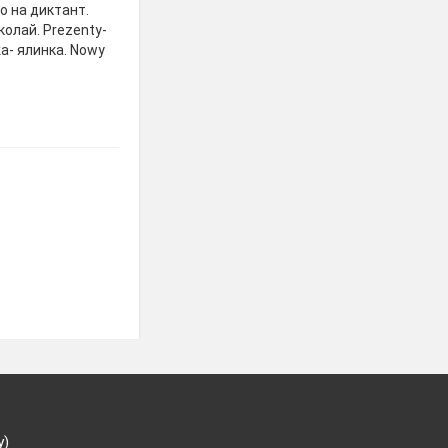
о на диктант.
колай. Prezenty-
ka- ялинка. Nowy
у)