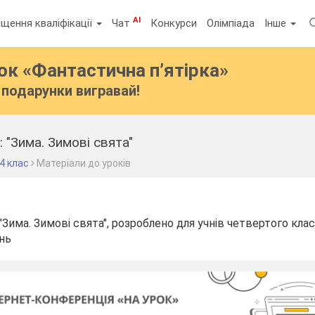
AI
щення кваліфікації
Чат
Конкурси
Олімпіада
Інше
бок
«Фантастична п’ятірка»
подарунки вигравай!
 "Зима. Зимові свята"
4 клас
Матеріали до уроків
"Зима. Зимові свята", розроблено для учнів четвертого клас
нь