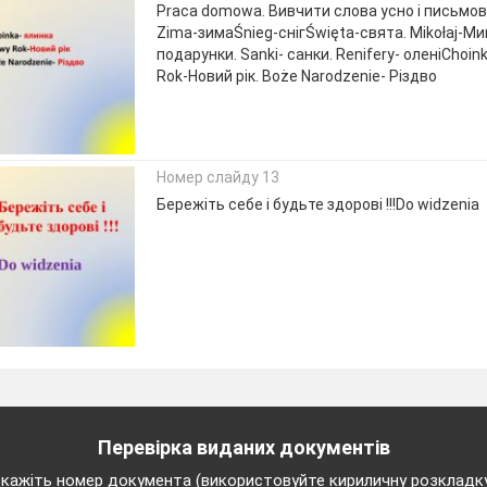
Praca domowa. Вивчити слова усно і письмов
Zima-зимаŚnieg-снігŚwięta-свята. Mikołaj-Ми
подарунки. Sanki- санки. Renifery- оленіChoin
Rok-Новий рік. Boże Narodzenie- Різдво
Номер слайду 13
Бережіть себе і будьте здорові !!!Do widzenia
Перевірка виданих документів
кажіть номер документа (використовуйте кириличну розкладк