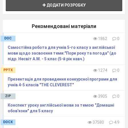
ДОДАТИ РОЗРОБКУ
Рекомендовані матеріали
DOC
1862
0
Самостійна робота для учнів 5-го класу з англійської
мови щодо засвоєння теми:"Пори року та погода" (до
підр. Несвіт А.М. - 5 клас (5-й рік навч.)
PPTX
1274
0
Презентація для проведення конкурсної програми для
учнів 4-5 класів "THE CLEVEREST"
ZIP
3905
0
Конспект уроку англійської мови за темою "Домашні
обов'язки" для 5 класу
DOCX
37580
4.9