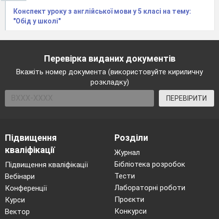
Конспект уроку з англійської мови у 5 класі на тему:
"Обід у школі"
Перевірка виданих документів
Вкажіть номер документа (використовуйте кириличну
розкладку)
ПЕРЕВІРИТИ
Підвищення
Розділи
кваліфікації
Журнал
Бібліотека розробок
Підвищення кваліфікації
Тести
Вебінари
Лабораторні роботи
Конференції
Проєкти
Курси
Конкурси
Вектор