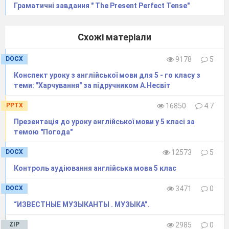
Граматичні завдання " The Present Perfect Tense"
Схожі матеріали
DOCX
9178
5
Конспект уроку з англійської мови для 5 - го класу з
теми: "Харчування" за підручником А.Несвіт
PPTX
16850
4.7
Презентація до уроку англійської мови у 5 класі за
темою "Погода"
DOCX
12573
5
Контроль аудіювання англійська мова 5 клас
DOCX
3471
0
“ИЗВЕСТНЫЕ МУЗЫКАНТЫ . МУЗЫКА”.
ZIP
2985
0