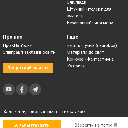
Олімпіади
Штучний інтелект для
вчителів
Курси англійської мови
Про нас
Інше
Про «На Урок»
Вхід для учнів (naurok.ua)
Співпраця закладів освіти
Матеріали до свят
Конкурс «Фантастична
п’ятірка»
Зворотний зв'язок
© 2017-2026, ТОВ «ОСВІТНІЙ ЦЕНТР «НА УРОК»
Угода користувача
|
Умови користування
|
Політика
конфіденційності
Зберегти на потім
ЗАВАНТАЖИТИ