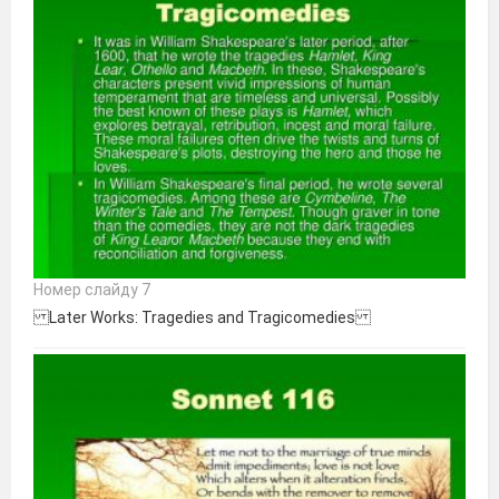
Номер слайду 7
Later Works: Tragedies and Tragicomedies