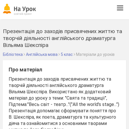
Tog
navi
Презентація до заходів присвячених життю та
творчій діяльності англійського драматурга
Вільяма Шекспіра
Бібліотека
Англійська мова
5 клас
Матеріали до уроків
Про матеріал
Презентація до заходів присвячених життю та
творчій діяльності англійського драматурга
Вільяма Шекспіра. Використано як додатковий
матеріал до уроку з теми: "Свята та традиції",
Підтема:"Весь світ - театр..."("All the world's stage...")
Презентація допомагає сформувати поняття про
В. Шекспіра, як поета, драматурга та культурного
діяча та ознайомитися з основними творами