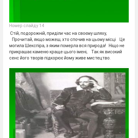
Номер слайду 14
Стій, подорожній, приділи час на своєму шляху,
Прочитай, якщо можеш, хто спочив на цьому місці Це
могила Шекспіра, з яким померла вся природа! Ніщо не
прикрашає каменю краще цього імені, Так як високий
сенс його творів підкорює йому живе мистецтво.