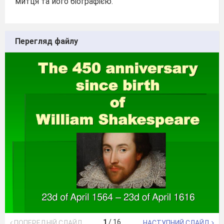
митця та його біографією.
Перегляд файлу
1
/
16
ПОПЕРЕДНІЙ СЛАЙД
НАСТУПНИЙ СЛАЙД