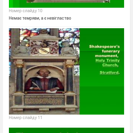
Номер слайду 10
Немає темряви, а є невігластво
Номер слайду 11