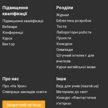
полягає
Підвищення
Розділи
кваліфікації
Журнал
Бібліотека розробок
Підвищення кваліфікації
безпека
Тести
Вебінари
Лабораторні роботи
Конференції
Проєкти
Курси
Конкурси
Вектор
Олімпіади
Штучний інтелект для
вчителів
Курси англійської мови
Про нас
Інше
Про «На Урок»
Вхід для учнів (naurok.ua)
пішоход
Співпраця закладів освіти
Матеріали до свят
Конкурс «Фантастична
п’ятірка»
Зворотний зв'язок