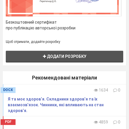
за
номерами
Безкоштовний сертифікат
про публікацію авторської розробки
телефон
Щоб отримати, додайте розробку
в.
ДОДАТИ РОЗРОБКУ
Формула
Рекомендовані матеріали
особистої
DOCX
1634
0
Я та моє здоров’я. Складники здоров’я та їх
безпеки.
взаємозв’язок. Чинники, які впливають на стан
здоров’я.
Як є види
PDF
4859
0