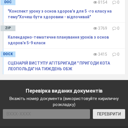
DOC
8154
0
"Конспект уроку з основ здоров'я для 5 -го класу на
тему"Хочеш бути здоровим - відпочивай"
ZIP
3769
0
Календарно-тематичне планування уроків з основ
здоров'я 5-9 класи
DOCX
3415
0
СЦЕНАРІЙ ВИСТУПУ АГІТБРИГАДИ " ПРИГОДИ КОТА
ЛЕОПОЛЬДА" НА ТИЖДЕНЬ ОБЖ
Перевірка виданих документів
Вкажіть номер документа (використовуйте кириличну
розкладку)
У чому
ПЕРЕВІРИТИ