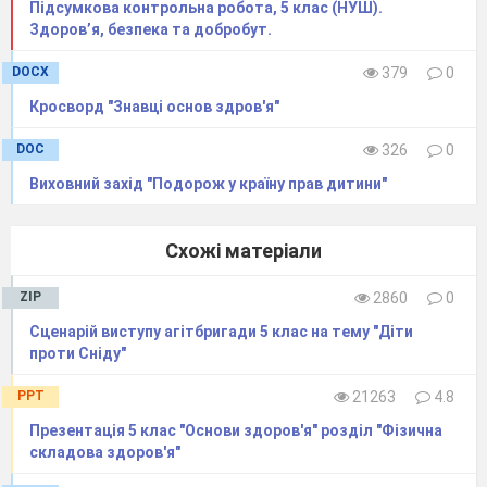
Підсумкова контрольна робота, 5 клас (НУШ).
Здоров’я, безпека та добробут.
небезпек?
DOCX
379
0
Кросворд "Знавці основ здров'я"
DOC
326
0
Виховний захід "Подорож у країну прав дитини"
Схожі матеріали
ZIP
2860
0
Сценарій виступу агітбригади 5 клас на тему "Діти
проти Сніду"
PPT
21263
4.8
Презентація 5 клас "Основи здоров'я" розділ "Фізична
складова здоров'я"