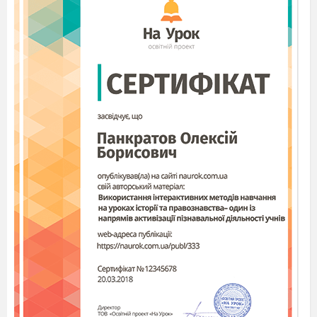
ДАВАЙТЕ ПРИГАДАЄМО
Назв ть
рятувальн
служби