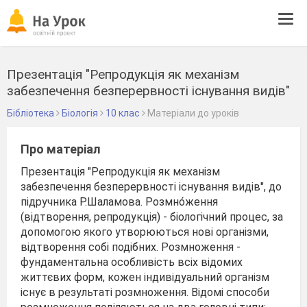
Tog
navi
Презентація "Репродукція як механізм
забезпечення безперервності існування видів"
Бібліотека
Біологія
10 клас
Матеріали до уроків
Про матеріал
Презентація "Репродукція як механізм
забезпечення безперервності існування видів", до
підручника Р.Шаламова. Розмно́ження
(відтворення, репродукція) - біологічний процес, за
допомогою якого утворюються нові організми,
відтворення собі подібних. Розмноження -
фундаментальна особливість всіх відомих
життєвих форм, кожен індивідуальний організм
існує в результаті розмноження. Відомі способи