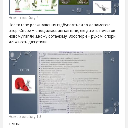
Номер слайду 9
Нестатеве розмноження відбувається за допомогою
спор. Спори – спеціалізовані клітини, які дають початок
новому гаплоїдному організму. Зооспори – рухомі спори,
які мають джгутики.
Номер слайду 10
тести