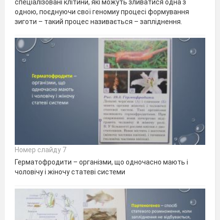
спеціалізовані клітини, які можуть зливатися одна з
одною, поєднуючи свої геномиу процесі формування
зиготи – такий процес називається – запліднення.
Номер слайду 7
Герматофродити – організми, що одночасно мають і
чоловічу і жіночу статеві системи