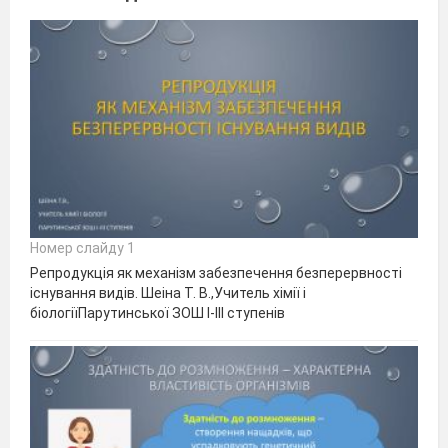
Номер слайду 1
Репродукція як механізм забезпечення безперервності
існування видів. Шеіна Т. В.,Учитель хімії і
біологіїПарутинської ЗОШ І-ІІІ ступенів