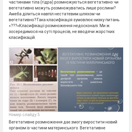
частинами тіла (гідра) розмножуються вегетативно чи
вегетативно можуть розмножуватись лише рослини?
Амеба ділиться навпіл нестатевим шляхом чи
вегетативно?Така класифікація зумовлює низку питань
«???»Класифікації розмноження недосконалі. Ми ж
зосередимося на суті процесів, не вводячи жорстких
класифікацій.
Номер слайду 5
Вегетативне розмноження дає змогу виростити новий
організм із частини материнського. Вегетативне