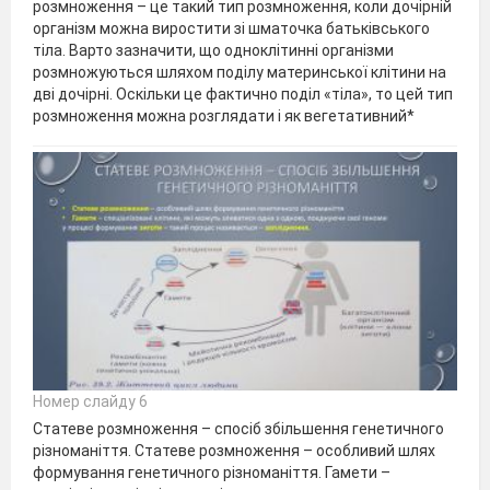
розмноження – це такий тип розмноження, коли дочірній
організм можна виростити зі шматочка батьківського
тіла. Варто зазначити, що одноклітинні організми
розмножуються шляхом поділу материнської клітини на
дві дочірні. Оскільки це фактично поділ «тіла», то цей тип
розмноження можна розглядати і як вегетативний*
Номер слайду 6
Статеве розмноження – спосіб збільшення генетичного
різноманіття. Статеве розмноження – особливий шлях
формування генетичного різноманіття. Гамети –