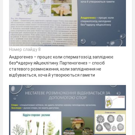
Номер слайду 8
Андрогенез – процес коли сперматозоїд запліднює
без*ядерну яйцеклітину. Партеногенез – спосіб
статевого розмноження, коли запліднення не
відбувається, хоча й утворюються гамети