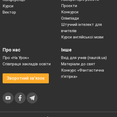
Проєкти
Курси
Конкурси
Вектор
Олімпіади
Штучний інтелект для
вчителів
Курси англійської мови
Про нас
Інше
Про «На Урок»
Вхід для учнів (naurok.ua)
Співпраця закладів освіти
Матеріали до свят
Конкурс «Фантастична
п’ятірка»
Зворотний зв'язок