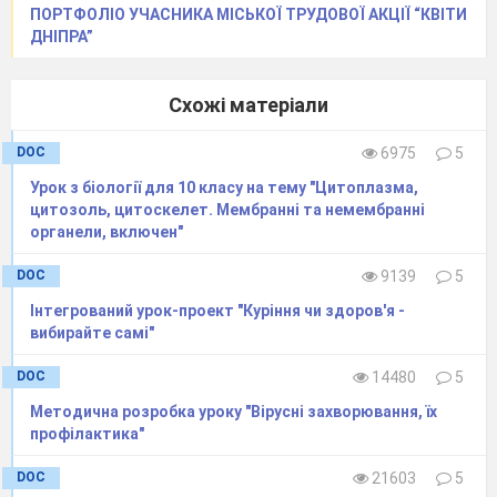
ПОРТФОЛІО УЧАСНИКА МІСЬКОЇ ТРУДОВОЇ АКЦІЇ “КВІТИ
ДНІПРА”
Схожі матеріали
DOC
6975
5
Урок з біології для 10 класу на тему "Цитоплазма,
цитозоль, цитоскелет. Мембранні та немембранні
органели, включен"
DOC
9139
5
Інтегрований урок-проект "Куріння чи здоров'я -
вибирайте самі"
DOC
14480
5
Методична розробка уроку "Вірусні захворювання, їх
профілактика"
DOC
21603
5