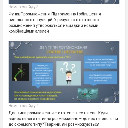
Номер слайду 3
Функції розмноження. Підтримання і збільшення
чисельності популяцій. У результаті статевого
розмноження утворюються нащадки з новими
комбінаціями алелей
Номер слайду 4
Два типи розмноження – статеве і нестатеве. Куди
віднести вегетативне розмноження – до нестатевого чи
до окремого типу?Тварини, які розмножуються