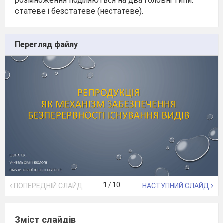
розмноження поділяються на два головні типи:
статеве і безстатеве (нестатеве).
Перегляд файлу
1
/
10
ПОПЕРЕДНІЙ СЛАЙД
НАСТУПНИЙ СЛАЙД
Зміст слайдів