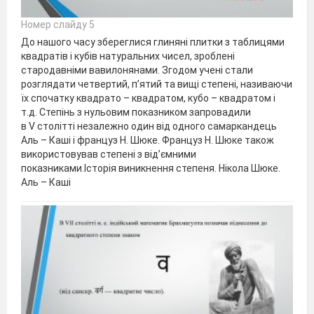
Номер слайду 5
До нашого часу збереглися глиняні плитки з таблицями
квадратів і кубів натуральних чисел, зроблені
стародавніми вавилонянами. Згодом учені стали
розглядати четвертий, п’ятий та вищі степені, називаючи
їх спочатку квадрато – квадратом, кубо – квадратом і
т.д. Степінь з нульовим показником запровадили
в V столітті незалежно один від одного самаркандець
Аль – Каші і француз Н. Шюке. Француз Н. Шюке також
використовував степені з від’ємними
показниками.Історія виникнення степеня. Нікола Шюке.
Аль – Каші