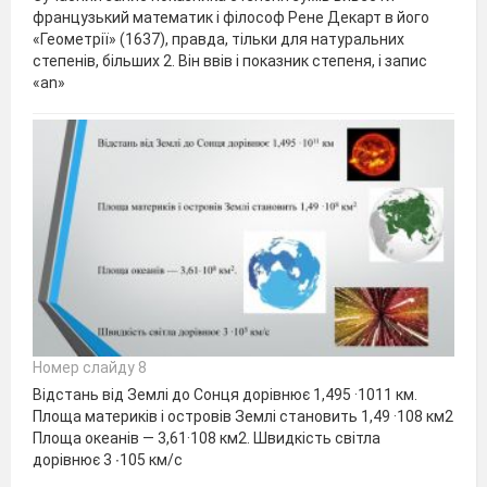
французький математик і філософ Рене Декарт в його
«Геометрії» (1637), правда, тільки для натуральних
степенів, більших 2. Він ввів і показник степеня, і запис
«аn»
Номер слайду 8
Відстань від Землі до Сонця дорівнює 1,495 ·1011 км.
Площа материків і островів Землі становить 1,49 ·108 км2
Площа океанів — 3,61·108 км2. Швидкість світла
дорівнює 3 ∙105 км/с