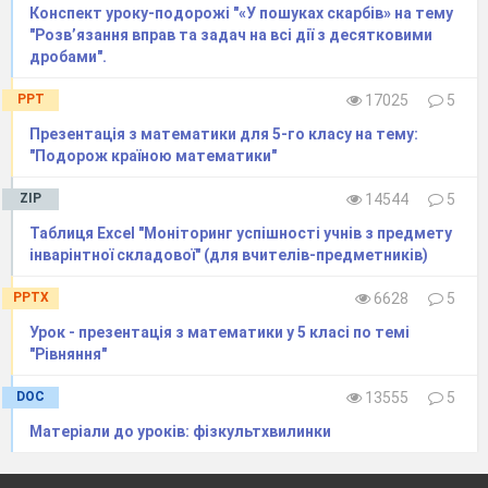
Конспект уроку-подорожі "«У пошуках скарбів» на тему
"Розв’язання вправ та задач на всі дії з десятковими
дробами".
PPT
17025
5
Презентація з математики для 5-го класу на тему:
"Подорож країною математики"
ZIP
14544
5
Таблиця Excel "Моніторинг успішності учнів з предмету
інварінтної складової" (для вчителів-предметників)
PPTX
6628
5
Урок - презентація з математики у 5 класі по темі
"Рівняння"
DOC
13555
5
Матеріали до уроків: фізкультхвилинки