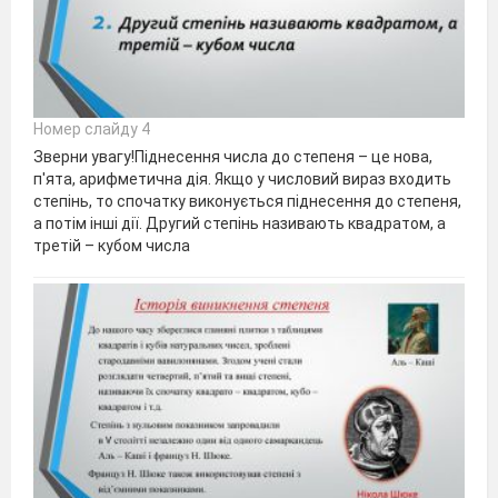
Номер слайду 4
Зверни увагу!Піднесення числа до степеня – це нова,
п'ята, арифметична дія. Якщо у числовий вираз входить
степінь, то спочатку виконується піднесення до степеня,
а потім інші дії. Другий степінь називають квадратом, а
третій – кубом числа