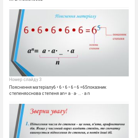
Номер слайду 3
Пояснення матеріалу6 • 6 • 6 • 6 • 6 =65показник
степеняоснова степеня an= а ∙ a∙ … ∙ a n