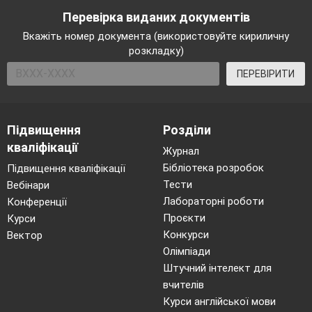
Перевірка виданих документів
Вкажіть номер документа (використовуйте кириличну
розкладку)
ПЕРЕВІРИТИ
Підвищення
Розділи
кваліфікації
Журнал
Бібліотека розробок
Підвищення кваліфікації
Тести
Вебінари
Лабораторні роботи
Конференції
Проєкти
Курси
Конкурси
Вектор
Олімпіади
Штучний інтелект для
вчителів
Курси англійської мови