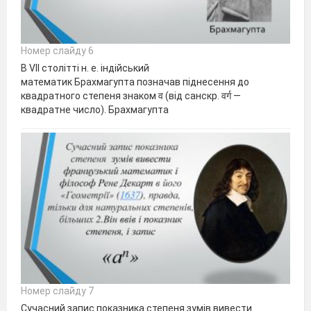
Номер слайду 6
В VII столітті н. е. індійський
математик Брахмагупта позначав піднесення до
квадратного степеня знаком व (від санскр. वर्ग —
квадратне число). Брахмагупта
Номер слайду 7
Сучасний запис показника степеня зумів вивести