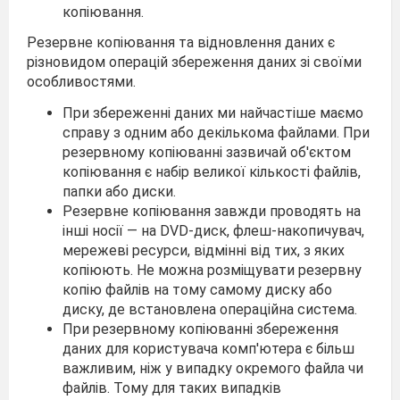
копіювання.
Резервне копіювання та відновлення даних є
різновидом операцій збереження даних зі своїми
особливостями.
При збереженні даних ми найчастіше маємо
справу з одним або де­кількома файлами. При
резервному копіюванні зазвичай об'єктом
копіювання є набір великої кількості файлів,
папки або диски.
Резервне копіювання завжди проводять на
інші носії — на DVD-диск, флеш-накопичувач,
мережеві ресурси, відмінні від тих, з яких
копіюють. Не можна розміщувати резервну
копію файлів на тому самому диску або
диску, де встановлена операційна система.
При резервному копіюванні збереження
даних для користувача комп'ютера є більш
важливим, ніж у випадку окремого файла чи
файлів. Тому для таких випадків