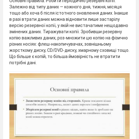
Основні правила. Робити періодично резервні копії.
Залежно від типу даних — кожного дня, тижня, місяця
тощо або хоча б після істотного оновлення даних. Інакше
в разі втрати даних можна відновити лише застарілу
версію резервної копії, у якій не вистачатиме нещодавно
змінених даних. Тиражувати копії. Зробивши резервну
копію важливих даних, роз-множити цю копію на фізично
різних носіях: флеш-накопичувачах, зовнішньому
жорсткому диску, CD/DVD-диску, хмарному сховищі тощо.
Що більше є копій, то більша ймовірність не втратити
потрібні дані.