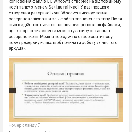
копіювання файлів ОС Windows створює на відпо­відному
носії папку з іменем Set [дата] [час]. У разі першого
створення резервної копії Windows виконує повне
резервне копіювання всіх файлів визначеного типу. Після
цього здійснюється оновлення резервної копії файлами,
що створені чи змінені з моменту запису останньої
резервної копії. Можна періодично створювати нову
повну резервну копію, щоб по­чинати роботу «з чистого
аркуша».
Номер слайду 7