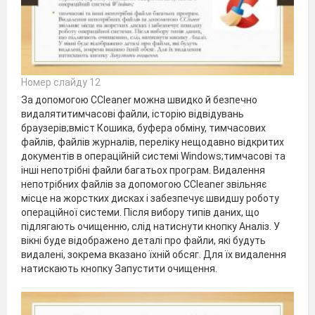
Номер слайду 12
За допомогою CCleaner можна швидко й безпечно
видалятитимчасові файли, історію відвідувань
браузерів;вміст Кошика, буфера обміну, тимчасових
файлів, файлів журналів, переліку нещодавно відкритих
документів в опера­ційній системі Windows;тимчасові та
інші непотрібні файли багатьох програм. Видалення
непотрібних файлів за допомогою CCleaner звіль­няє
місце на жорстких дисках і забезпечує швидшу роботу
опе­раційної системи. Після вибору типів даних, що
підлягають очищенню, слід натиснути кнопку Аналіз. У
вікні буде відображено деталі про файли, які будуть
видалені, зокре­ма вказано їхній обсяг. Для їх видалення
натиска­ють кнопку Запустити очищення.