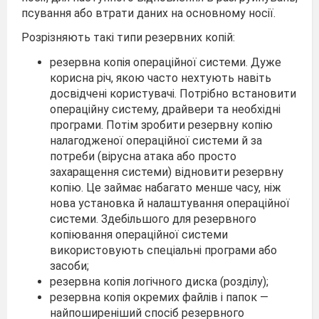
псування або втрати даних на основному носії.
Розрізняють такі типи резервних копій:
резервна копія операційної системи. Дуже
корисна річ, якою час­то нехтують навіть
досвідчені користувачі. Потрібно встановити
операційну систему, драйвери та необхідні
програми. Потім зроби­ти резервну копію
налагодженої операційної системи й за
потреби (вірусна атака або просто
захаращення системи) відновити резерв­ну
копію. Це займає набагато менше часу, ніж
нова установка й налаштування операційної
системи. Здебільшого для резервного
копіювання операційної системи
використовують спеціальні про­грами або
засоби;
резервна копія логічного диска (розділу);
резервна копія окремих файлів і папок —
найпоширеніший спосіб резервного