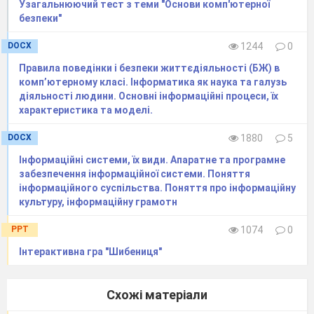
Узагальнюючий тест з теми "Основи комп'ютерної
безпеки"
DOCX
1244
0
Правила поведінки і безпеки життєдіяльності (БЖ) в
комп’ютерному класі. Інформатика як наука та галузь
діяльності людини. Основні інформаційні процеси, їх
характеристика та моделі.
DOCX
1880
5
Інформаційні системи, їх види. Апаратне та програмне
забезпечення інформаційної системи. Поняття
інформаційного суспільства. Поняття про інформаційну
культуру, інформаційну грамотн
PPT
1074
0
Інтерактивна гра "Шибениця"
Схожі матеріали