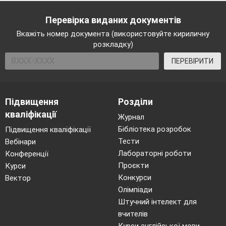
Перевірка виданих документів
Вкажіть номер документа (використовуйте кириличну
розкладку)
ПЕРЕВІРИТИ
Підвищення
Розділи
кваліфікації
Журнал
Бібліотека розробок
Підвищення кваліфікації
Тести
Вебінари
Лабораторні роботи
Конференції
Проєкти
Курси
Конкурси
Вектор
Олімпіади
Штучний інтелект для
вчителів
Курси англійської мови