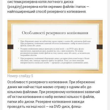
системи;резервна копія логічного диска
(розділу);резервна копія окремих файлів і папок —
найпоширеніший спосіб резервного копіювання.
Номер слайду 5
Особливості резервного копіювання. При збереженні
даних ми найчастіше маємо справу з одним або де­
кількома файлами. При резервному копіюванні зазвичай
об’єктом копіювання є набір великої кількості файлів,
папки або диски. Резервне копіювання завжди
проводять на інші носії — на DVD-диск, флеш-