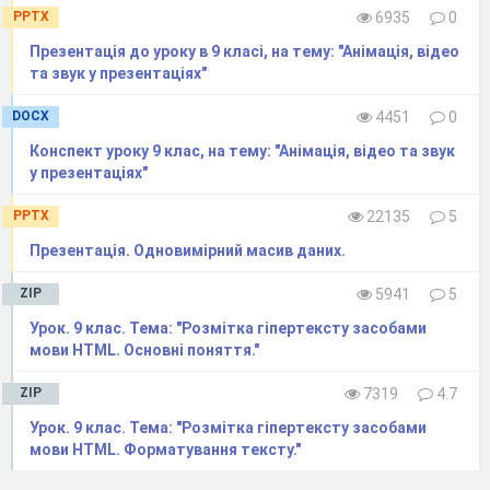
PPTX
6935
0
Презентація до уроку в 9 класі, на тему: "Анімація, відео
та звук у презентаціях"
DOCX
4451
0
Конспект уроку 9 клас, на тему: "Анімація, відео та звук
у презентаціях"
PPTX
22135
5
Презентація. Одновимірний масив даних.
ZIP
5941
5
Урок. 9 клас. Тема: "Розмітка гіпертексту засобами
мови HTML. Основні поняття."
ZIP
7319
4.7
Урок. 9 клас. Тема: "Розмітка гіпертексту засобами
мови HTML. Форматування тексту."