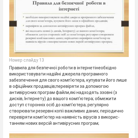
Номер слайду 13
Правила для безпечної роботи в інтернетінеобхідно
використовувати надійні джерела програмного
забезпечення для свого комп’ютера, купувати його лише
в офіційних продавців;перевіряти за допомогою
антивірусних програм файли,які надходять ззовні (з
дисків, Інтернету) до вашого комп’ютера; обмежити
доступ сторонніх осіб до комп’ютера; регулярно
створювати резервні копії важливих даних; періодично
перевіряти комп’ютер на наявність вірусів з викорис­
танням нових версій антивірусних програм;