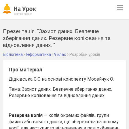
Tog
navi
Презентація. "Захист даних. Безпечне
зберігання даних. Резервне копіювання та
відновлення даних. "
Бібліотека
Інформатика
9 клас
Розробки уроків
Про матеріал
Дідківська С.О на основі конспекту Мосейчук О.
Тема: Захист даних. Безпечне зберігання даних.
Резервне копіювання та відновлення даних
Резервна копія
— копія окремих файлів, групи
файлів або всього диска, що збережена на іншому
носії, для на­ступного відновлення в разі руйнувань,