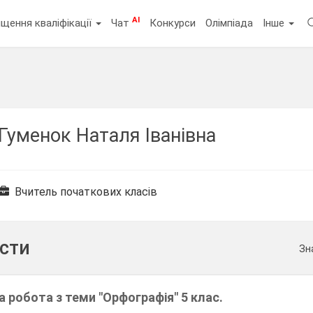
AI
щення кваліфікації
Чат
Конкурси
Олімпіада
Інше
Гуменок Наталя Іванівна
Вчитель початкових класів
ести
Зн
 робота з теми "Орфографія" 5 клас.