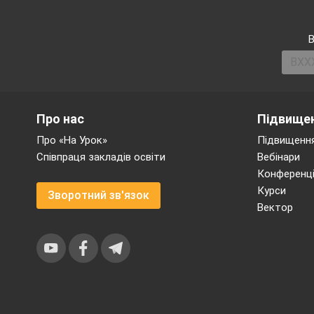
В
Про нас
Підвищен
Про «На Урок»
Підвищення
Співпраця закладів освіти
Вебінари
Конференці
Курси
Зворотний зв'язок
Вектор