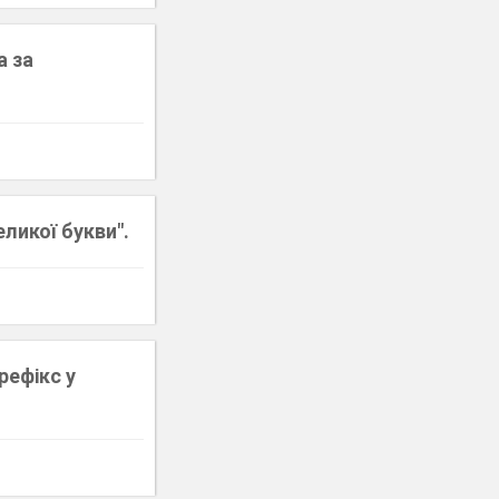
а за
еликої букви".
рефікс у