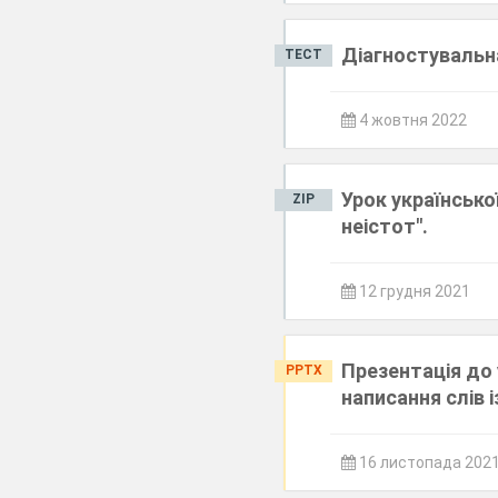
Діагностувальна
ТЕСТ
4 жовтня 2022
Урок української
ZIP
неістот".
12 грудня 2021
Презентація до 
PPTX
написання слів із
16 листопада 202