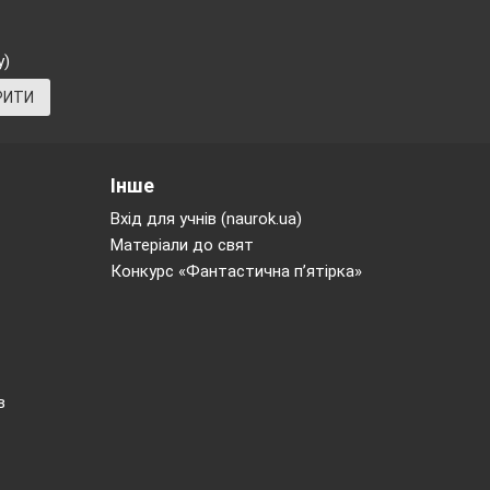
у)
РИТИ
Інше
Вхід для учнів (naurok.ua)
Матеріали до свят
Конкурс «Фантастична п’ятірка»
в