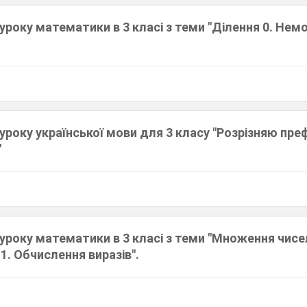
уроку математики в 3 класі з теми "Ділення 0. Не
1
уроку української мови для 3 класу "Розрізняю преф
"
1
уроку математики в 3 класі з теми "Множення чисел 
 1. Обчислення виразів".
1