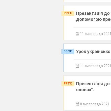
Презентація до 
PPTX
допомогою преф
11 листопада 202
Урок українсько
DOCX
11 листопада 202
Презентація до 
PPTX
словах".
8 листопада 2021