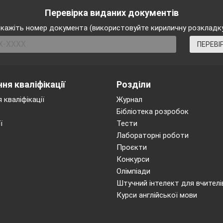
Перевірка виданих документів
кажіть номер документа (використовуйте кириличну розкладк
ПЕРЕВІ
ня кваліфікації
Розділи
 кваліфікації
Журнал
Бібліотека розробок
ї
Тести
Лабораторні роботи
Проєкти
Конкурси
Олімпіади
Штучний інтелект для вчителі
Курси англійської мови