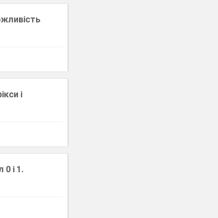
можливість
ікси і
0 і 1.