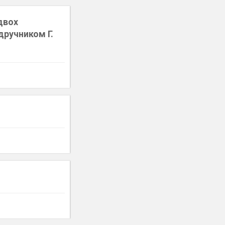
 двох
дручником Г.