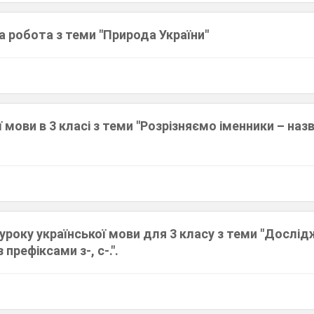
 робота з теми "Природа України"
 мови в 3 класі з теми "Розрізняємо іменники – назв
уроку української мови для 3 класу з теми "Дослі
 префіксами з-, с-.".
1