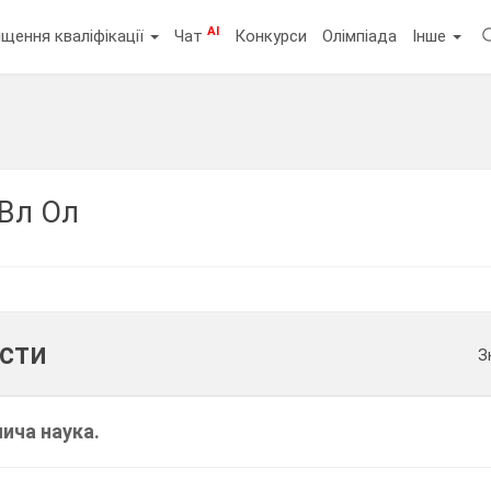
AI
щення кваліфікації
Чат
Конкурси
Олімпіада
Інше
Вл Ол
ести
З
нича наука.