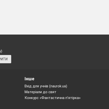
у)
РИТИ
Інше
Вхід для учнів (naurok.ua)
Матеріали до свят
Конкурс «Фантастична п’ятірка»