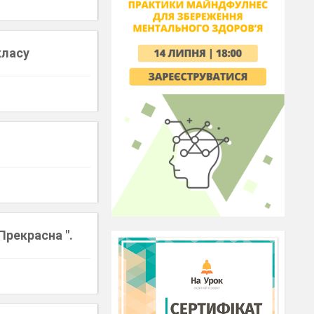
класу
Прекрасна ".