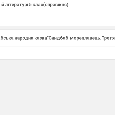
ій літературі 5 клас(справжнє)
рабська народна казка"Синдбаб-мореплавець.Третя