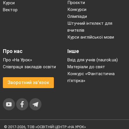
Проєкти
Курси
Конкурси
Вектор
Олімпіади
Штучний інтелект для
вчителів
Курси англійської мови
Про нас
Інше
Про «На Урок»
Вхід для учнів (naurok.ua)
Співпраця закладів освіти
Матеріали до свят
Конкурс «Фантастична
п’ятірка»
Зворотний зв'язок
© 2017-2026, ТОВ «ОСВІТНІЙ ЦЕНТР «НА УРОК»