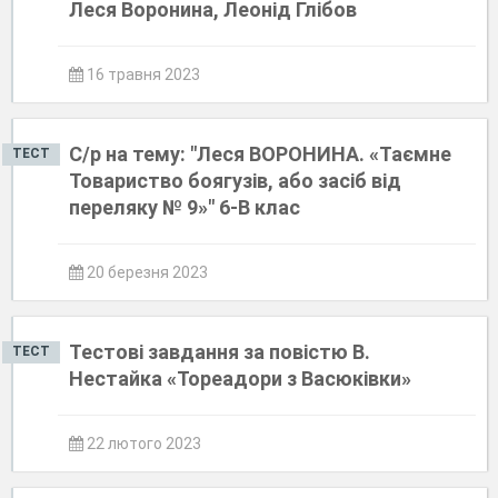
Леся Воронина, Леонід Глібов
16 травня 2023
С/р на тему: "Леся ВОРОНИНА. «Таємне
ТЕСТ
Товариство боягузів, або засіб від
переляку № 9»" 6-В клас
20 березня 2023
Тестові завдання за повістю В.
ТЕСТ
Нестайка «Тореадори з Васюківки»
22 лютого 2023