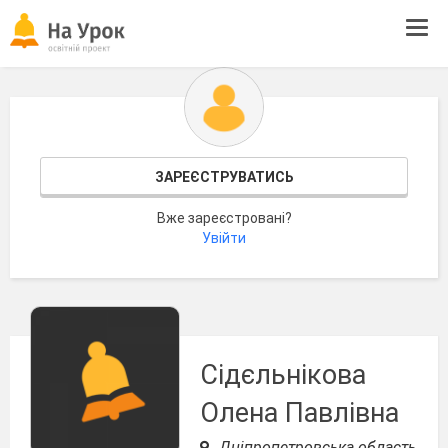
Tog
navi
ЗАРЕЄСТРУВАТИСЬ
Вже зареєстровані?
Увійти
Сідєльнікова
Олена Павлівна
Дніпропетровська область