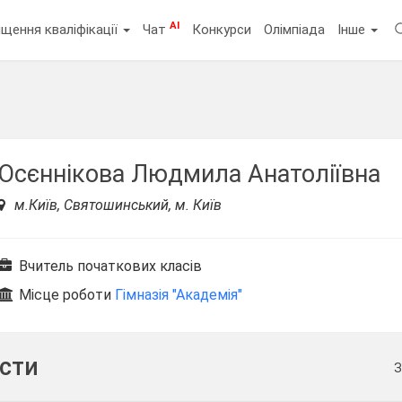
AI
щення кваліфікації
Чат
Конкурси
Олімпіада
Інше
Осєннікова Людмила Анатоліївна
м.Київ, Святошинський, м. Київ
Вчитель початкових класів
Місце роботи
Гімназія "Академія"
ести
З