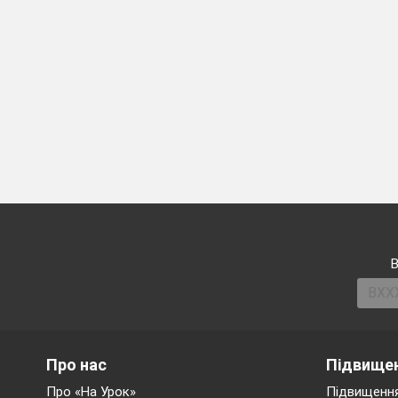
В
Про нас
Підвищен
Про «На Урок»
Підвищення