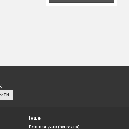
у)
РИТИ
Інше
Вхід для учнів (naurok.ua)