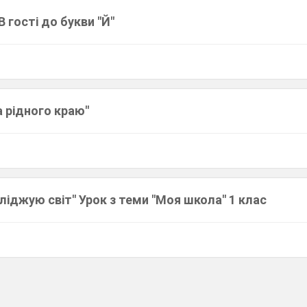
 гості до букви "Й"
 рідного краю"
іджую світ" Урок з теми "Моя школа" 1 клас