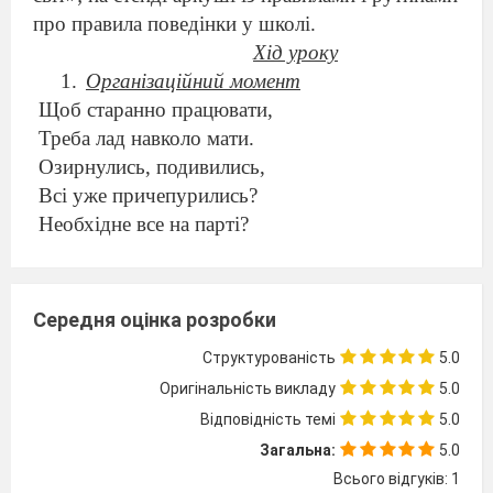
про правила поведінки у школі.
Хід уроку
Організаційний момент
Щоб старанно працювати,
Треба лад навколо мати.
Озирнулись, подивились,
Всі уже причепурились?
Необхідне все на парті?
Тож урок уже на старті.
Повідомлення теми і мети уроку
Середня оцінка розробки
Щоб дізнатися про що ми сьогодні
Структурованість
5.0
будемо говорити, нам доведеться
Оригінальність викладу
5.0
відгадати загадку.
Відповідність темі
5.0
Стоїть великий світлий дім ,
Загальна:
5.0
Чомучок є багато в нім.
Всього відгуків: 1