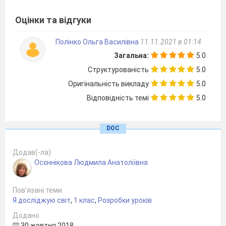
Вони і пишуть, і говорять,
Оцінки та відгуки
рахують, мріють, нове творять.
(Школа )
Полінко Ольга Василівна
11.11.2021 в 01:14
- Так, діти, ми сьогодні будемо
Загальна:
5.0
говорити про школу.
Структурованість
5.0
Ми з вами уже познайомилися із
Оригінальність викладу
5.0
приміщенням школи в перші дні нашого
Відповідність темі
5.0
навчання. Нам влаштовували екскурсію
учні 11-го класу. Пам`ятаєте? Також
кожного дня ми можемо мандрувати
DOC
шкільними коридорами, заходити в різні
шкільні приміщення.
Додав(-ла)
Осєннікова Людмила Анатоліївна
- Які приміщення є у школі? Давайте
подивимось фотографії у підручнику.
Пов’язані теми
(Розглядаємо світлини у підручнику)
Я досліджую світ
,
1 клас
,
Розробки уроків
-
Що відбувається в цих приміщеннях?
Додано
(У класах? У їдальні? У бібліотеці? І т.д.
30 жовтня 2018