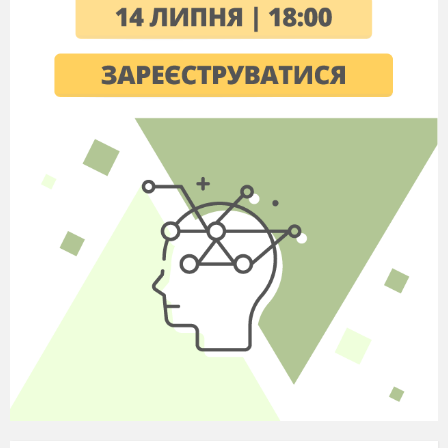
- під час їжі не можна сміятися;
-
розмовляти потрібно
впівголоса, щоб не
заважати іншим приймати їжу ;
- посуд після себе потрібно прибирати;
- не забувати дякувати працівникам
їдальні за смачну їжу.
2.
У бібліотеці:
- не забувати вітатися, прийшовши до
бібліотеки
- дотримуватися тиші, щоб не заважати
іншим;
- дбайливо ставитися до книжок ( не рвати,
не загинати кінчики, не м`яти і не робити
поміток на сторінках друкованих видань);
- повертати книжки у встановлений термін;
-
не виносити книжки з бібліотеки без
дозволу бібліотекаря і без помітки в
читацькому формулярі;