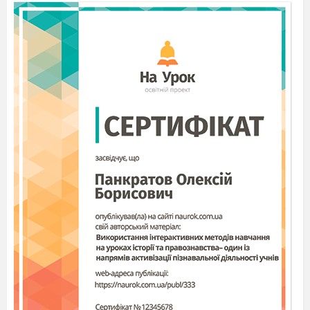
- якщо книжка загублена, то потрібно
придбати рівноцінний екземпляр і
повернути до бібліотеки, пояснивши
ситуацію.
3. У гардеробі:
- між вішалок з одягом не можна бігати;
- вішати речі потрібно акуратно, на свій
(підписаний) гачечок;
- змінне взуття зберігати у підписаному
мішечку;
- якщо ви помітили, що впали чиїсь речі, то
підніміть їх і поверніть на місце, або
покладіть на диванчик, щоб вони не
лежали на підлозі;
- у гардеробі не можна залишати сміття.
4. У шкільних коридорах:
- виходити на перерву у шкільний коридор