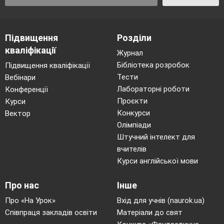
чергові, сантехнік, електрик, столяр,
завгосп. Влітку школу ремонтували
Підвищення
Розділи
будівельники.
кваліфікації
- Багато людей різних професій
Журнал
кожного дня створюють вам затишок і
Бібліотека розробок
Підвищення кваліфікації
умови для приємного перебування і
Тести
Вебінари
Лабораторні роботи
Конференції
навчання. Щоранку ви приходите до
Проєкти
Курси
школи, щоб учитися не тільки писати,
Конкурси
Вектор
читати, рахувати, малювати, співати, а й
Олімпіади
спілкуватися. Від цього залежить чи
Штучний інтелект для
будете ви та інші діти гарно почуватися, з
вчителів
радістю приходити в клас і, нарешті, добре
Курси англійської мови
вчитися.
Від того, наскільки толерантно і
Про нас
Інше
доброзичливо ми будемо ставитися один
Про «На Урок»
Вхід для учнів (naurok.ua)
до одного, залежатиме наш настрій, наша
Співпраця закладів освіти
Матеріали до свят
працездатність і, зрештою, наше здоров`я.