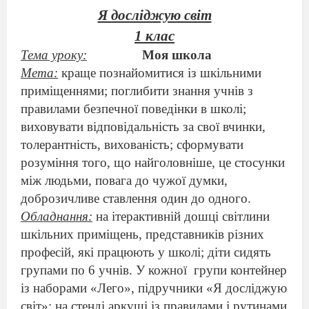
Я досліджую світ
1 клас
Тема уроку:
Моя школа
Мета:
краще познайомитися із шкільними
приміщеннями; поглибити знання учнів з
правилами безпечної поведінки в школі;
виховувати відповідальність за свої вчинки,
толерантність, вихованість; сформувати
розуміння того, що найголовніше, це стосунки
між людьми, повага до чужої думки,
доброзичливе ставлення один до одного.
Обладнання:
на ітерактивній дошці світлини
шкільних приміщень, представників різних
професій, які працюють у школі; діти сидять
групами по 6 учнів. У кожної
групи контейнер
із наборами «Лего», підручники «Я досліджую
світ»; на стенді аркуші із
правилами і рутинами