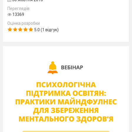
Учні відповідають на запитання.
Переглядів
4.
Про правила поведінки в шкільних
13369
приміщеннях.
Оцінка розробки
-
Ми вже з вами знаємо багато правил
5.0 (1 відгук)
і рутин про поведінку у школі в цілому і в
окремих її приміщеннях. Давайте
пригадаємо їх.
(Учні пригадують правила поведінки, які
були складені в перші дні навчального
року. Ці правила можуть знаходитися на
спеціальному стенді.)
1
. У їдальні
:
- до їдальню не можна заходити у
верхньому одязі;
- в їдальні
потрібно ходити спокійно, щоб
нікого не штовхнути;
- їсти потрібно не поспішаючи;