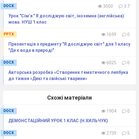
давайте трошки відпочинемо.
DOCX
3500
3.7
5.
Фізкультхвилинка.
Урок "Сім’я." Я досліджую світ, іноземна (англійська)
У нашому саду уже опало листя,
(учні
мова. НУШ 1 клас
роблять хвилеподібні рухи,
PPTX
1699
0
імітуючи
падаюче листя)
Презентація з предмету "Я досліджую світ" для 1 класу
"Де є вода в природі"
І сонечко за хмари забрело
,
( руки
піднімають вгору, гойдаючись
DOCX
6025
0
із
Авторська розробка «Створення тематичного лепбука
сторони в сторону)
до тижня «Дикі та свійські тварини»
І дощик впав розірваним намистом
, (руки
швидко опускаємо згори
Схожі матеріали
вниз)
А в класі світло, затишок, тепло
.
DOCX
1904
0
(повороти тулуба ліворуч і
ДЕМОНСТАЦІЙНИЙ УРОК 1 КЛАС (Н.ХИЛЬЧУК)
праворуч з витягнутими вперед
DOCX
2739
5