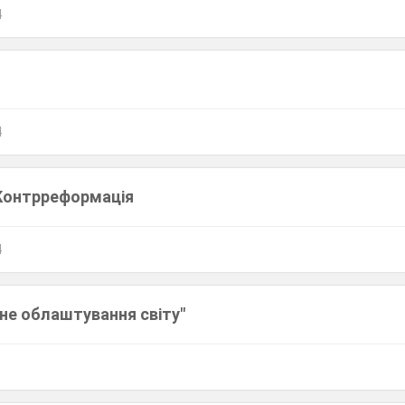
4
4
Контрреформація
4
не облаштування світу"