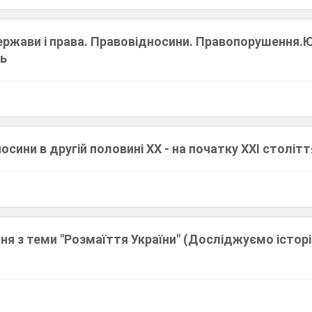
держави і права. Правовідносини. Правопорушення
ть
осини в другій половині ХХ - на початку ХХІ столітт
ня з теми "Розмаїття України" (Досліджуємо істор