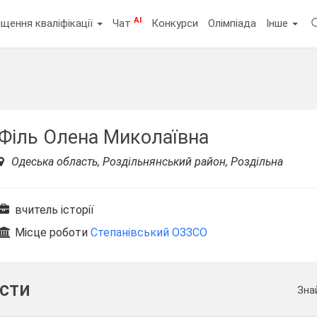
AI
щення кваліфікації
Чат
Конкурси
Олімпіада
Інше
Філь Олена Миколаївна
Одеська область, Роздільнянський район, Роздільна
вчитель історії
Місце роботи
Степанівський ОЗЗСО
ести
Зна