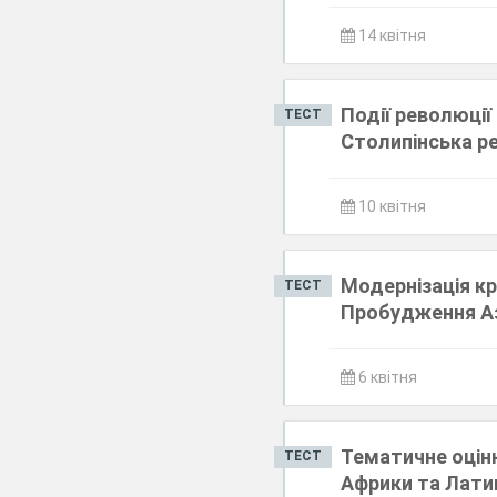
14 квітня
Події революції
ТЕСТ
Столипінська р
10 квітня
Модернізація кр
ТЕСТ
Пробудження Аз
6 квітня
Тематичне оціню
ТЕСТ
Африки та Лати