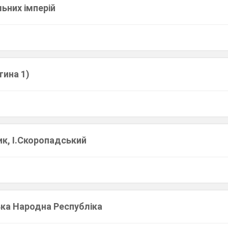
ьних імперій
тина 1)
ик, І.Скоропадський
ька Народна Республіка