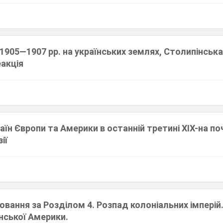
 1905—1907 рр. на українських землях, Столипінськ
еакція
аїн Європи та Америки в останній третині ХІХ-на по
ії
вання за Розділом 4. Розпад колоніальних імперій. 
нської Америки.