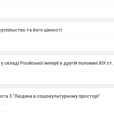
успільство та його цінності
 у складі Російської імперії в другій половині XIX ст.
5
ота 3 "Людина в соціокультурному просторі"
5