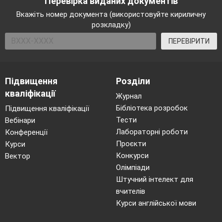
Перевірка виданих документів
Вкажіть номер документа (використовуйте кириличну
розкладку)
ПЕРЕВІРИТИ
Підвищення
Розділи
кваліфікації
Журнал
Бібліотека розробок
Підвищення кваліфікації
Тести
Вебінари
Лабораторні роботи
Конференції
Проєкти
Курси
Конкурси
Вектор
Олімпіади
Штучний інтелект для
вчителів
Курси англійської мови