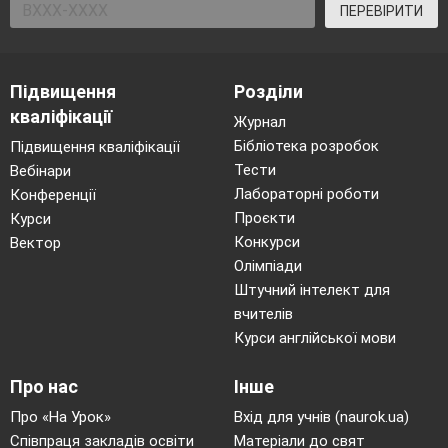
ПЕРЕВІРИТИ
Підвищення
Розділи
кваліфікації
Журнал
Бібліотека розробок
Підвищення кваліфікації
Тести
Вебінари
Лабораторні роботи
Конференції
Проєкти
Курси
Конкурси
Вектор
Олімпіади
Штучний інтелект для
вчителів
Курси англійської мови
Про нас
Інше
Про «На Урок»
Вхід для учнів (naurok.ua)
Співпраця закладів освіти
Матеріали до свят