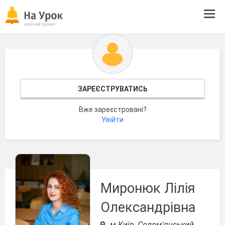
Tog
navi
ЗАРЕЄСТРУВАТИСЬ
Вже зареєстровані?
Увійти
Миронюк Лілія
Олександрівна
м.Київ, Солом'янський