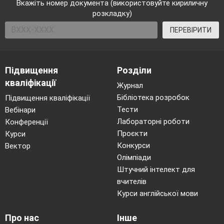
Вкажіть номер документа (використовуйте кириличну
розкладку)
ПЕРЕВІРИТИ
Підвищення
Розділи
кваліфікації
Журнал
Бібліотека розробок
Підвищення кваліфікації
Тести
Вебінари
Лабораторні роботи
Конференції
Проєкти
Курси
Конкурси
Вектор
Олімпіади
Штучний інтелект для
вчителів
Курси англійської мови
Про нас
Інше