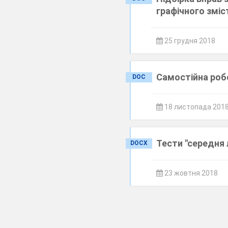
графічного зміс
25 грудня 2018
Самостійна робо
DOC
18 листопада 201
Тести "середня 
DOCX
23 жовтня 2018