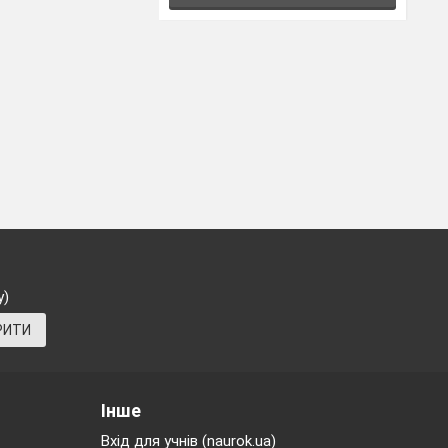
у)
РИТИ
Інше
Вхід для учнів (naurok.ua)