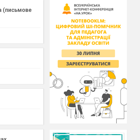
ла (письмове
чах