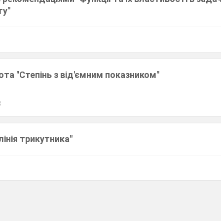
ту"
та "Степінь з від'ємним показником"
8
лінія трикутника"