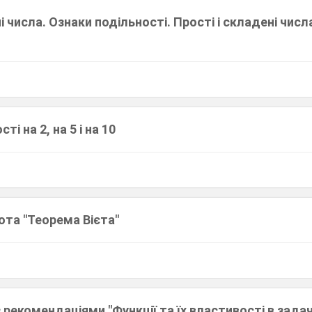
ні числа. Ознаки подільності. Прості і складені чис
ті на 2, на 5 і на 10
ота "Теорема Вієта"
з рекомендаціями "Функції та їх властивості в зада