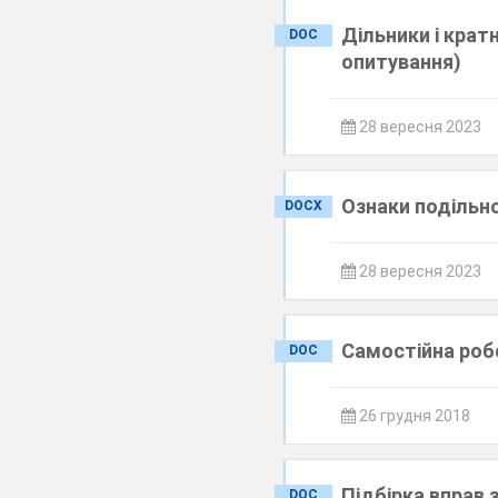
Дільники і крат
DOC
опитування)
28 вересня 2023
Ознаки подільнос
DOCX
28 вересня 2023
Самостійна роб
DOC
26 грудня 2018
Підбірка вправ 
DOC