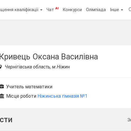
AI
щення кваліфікації
Чат
Конкурси
Олімпіада
Інше
Кривець Оксана Василівна
Чернігівська область, м.Ніжин
Учитель математики
Місце роботи
Ніжинська гімназія №1
ести
З