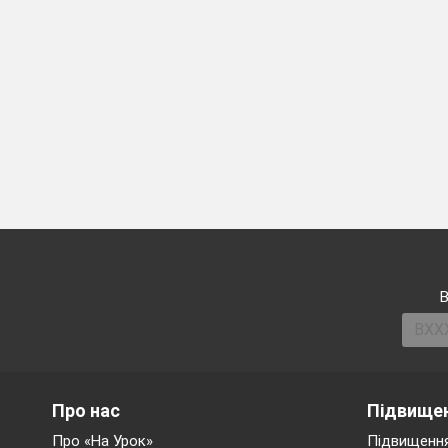
В
Про нас
Підвищен
Про «На Урок»
Підвищення