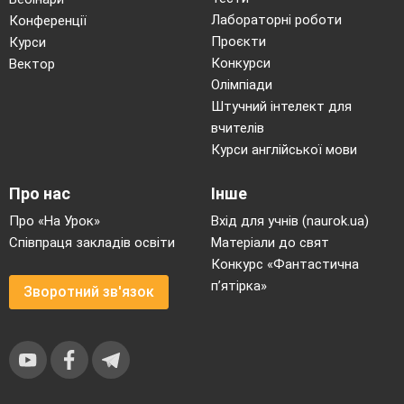
Лабораторні роботи
Конференції
Проєкти
Курси
Конкурси
Вектор
Олімпіади
Штучний інтелект для
вчителів
Курси англійської мови
Про нас
Інше
Про «На Урок»
Вхід для учнів (naurok.ua)
Співпраця закладів освіти
Матеріали до свят
Конкурс «Фантастична
п’ятірка»
Зворотний зв'язок