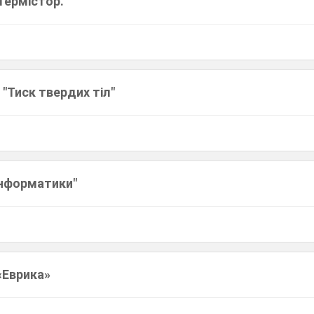
Термістор."
 "Тиск твердих тіл"
 інформатики"
«Еврика»