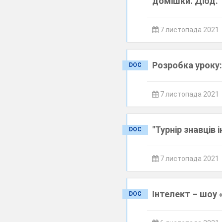
домішки. Діод. 
7 листопада 2021
Розробка уроку:
DOC
7 листопада 2021
"Турнір знавців
DOC
7 листопада 2021
Інтелект – шоу 
DOC