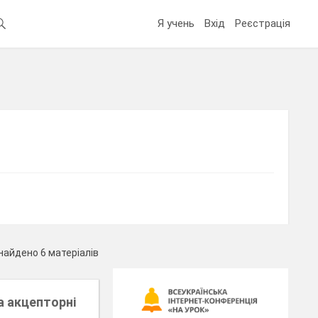
Я учень
Вхід
Реєстрація
найдено 6 матеріалів
а акцепторні