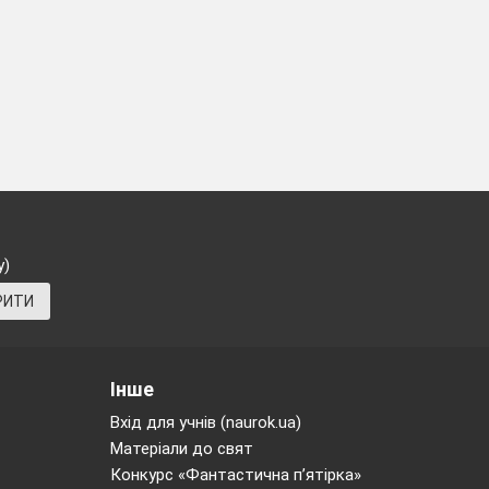
у)
РИТИ
Інше
Вхід для учнів (naurok.ua)
Матеріали до свят
Конкурс «Фантастична п’ятірка»