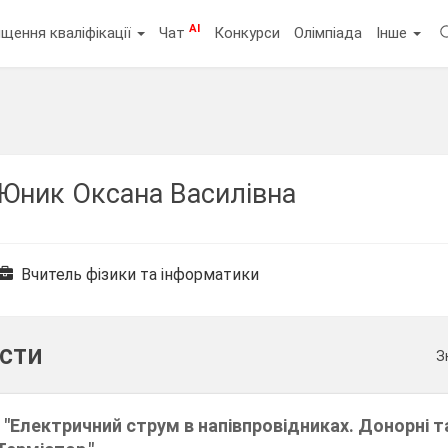
AI
щення кваліфікації
Чат
Конкурси
Олімпіада
Інше
Юник Оксана Василівна
Вчитель фізики та інформатики
ести
З
 "Електричний струм в напівпровідниках. Донорні т