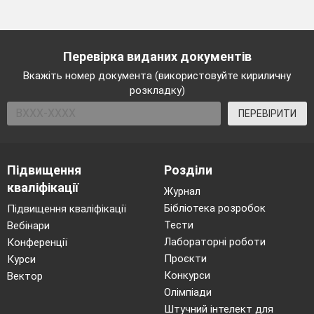
Перевірка виданих документів
Вкажіть номер документа (використовуйте кириличну
розкладку)
ПЕРЕВІРИТИ
Підвищення
Розділи
кваліфікації
Журнал
Бібліотека розробок
Підвищення кваліфікації
Тести
Вебінари
Лабораторні роботи
Конференції
Проєкти
Курси
Конкурси
Вектор
Олімпіади
Штучний інтелект для