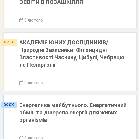
ОСВІТИ В ПОЗАШКІЛЛЯ
8 лютого
АКАДЕМІЯ ЮНИХ ДОСЛІДНИКІВ/
PPTX
Природні Захисники: Фітонцидні
Властивості Часнику, Цибулі, Чебрецю
та Пеларгонії
8 лютого
Енергетика майбутнього. Енергетичний
DOCX
обмін та джерела енергії для живих
організмів
8 лютого