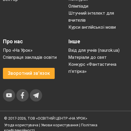
Олімпіади
Штучний інтелект для
вчителів
Курси англійської мови
Про нас
Інше
Про «На Урок»
Вхід для учнів (naurok.ua)
Співпраця закладів освіти
Матеріали до свят
Конкурс «Фантастична
п’ятірка»
Зворотний зв'язок
© 2017-2026, ТОВ «ОСВІТНІЙ ЦЕНТР «НА УРОК»
Угода користувача
|
Умови користування
|
Політика
конфіденційності