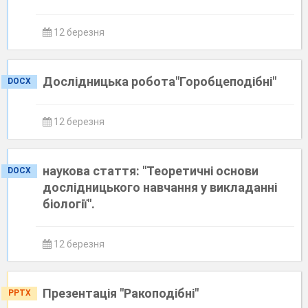
12 березня
Дослідницька робота"Горобцеподібні"
DOCX
12 березня
наукова стаття: "Теоретичні основи
DOCX
дослідницького навчання у викладанні
біології".
12 березня
Презентація "Ракоподібні"
PPTX