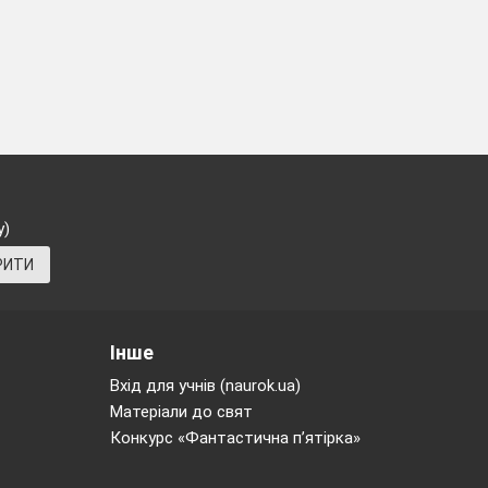
у)
РИТИ
Інше
Вхід для учнів (naurok.ua)
Матеріали до свят
Конкурс «Фантастична п’ятірка»