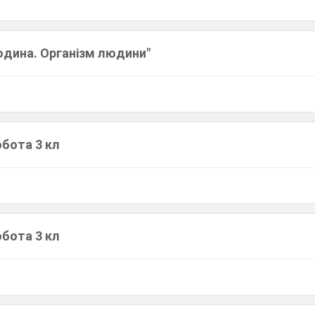
юдина. Організм людини"
обота 3 кл
обота 3 кл