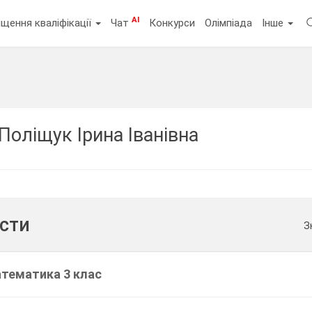
AI
щення кваліфікації
Чат
Конкурси
Олімпіада
Інше
Поліщук Ірина Іванівна
ести
З
атематика 3 клас