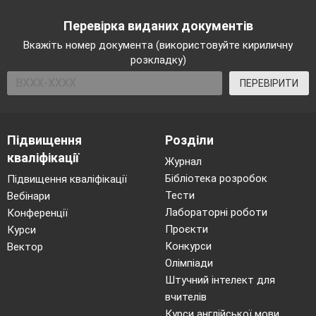
Перевірка виданих документів
Вкажіть номер документа (використовуйте кириличну
розкладку)
ПЕРЕВІРИТИ
Підвищення
Розділи
кваліфікації
Журнал
Бібліотека розробок
Підвищення кваліфікації
Тести
Вебінари
Лабораторні роботи
Конференції
Проєкти
Курси
Конкурси
Вектор
Олімпіади
Штучний інтелект для
вчителів
Курси англійської мови