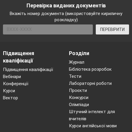
Перевірка виданих документів
Вкажіть номер документа (використовуйте кириличну
розкладку)
ПЕРЕВІРИТИ
Підвищення
Розділи
кваліфікації
Журнал
Бібліотека розробок
Підвищення кваліфікації
Тести
Вебінари
Лабораторні роботи
Конференції
Проєкти
Курси
Конкурси
Вектор
Олімпіади
Штучний інтелект для
вчителів
Курси англійської мови