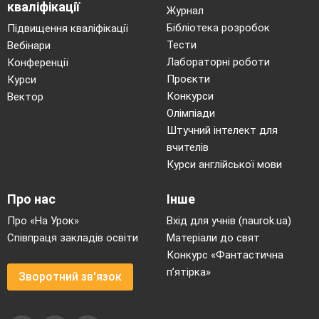
кваліфікації
Журнал
Бібліотека розробок
Підвищення кваліфікації
Тести
Вебінари
Лабораторні роботи
Конференції
Проєкти
Курси
Конкурси
Вектор
Олімпіади
Штучний інтелект для
вчителів
Курси англійської мови
Про нас
Інше
Про «На Урок»
Вхід для учнів (naurok.ua)
Співпраця закладів освіти
Матеріали до свят
Конкурс «Фантастична
п’ятірка»
Зворотний зв'язок