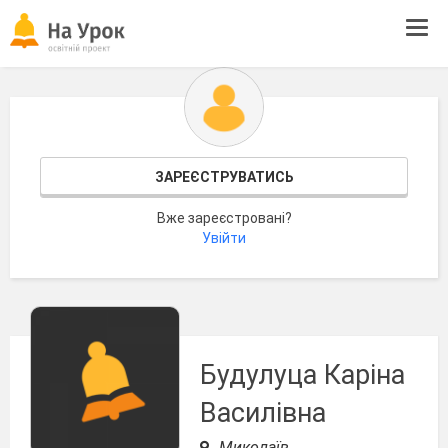
Tog
navi
ЗАРЕЄСТРУВАТИСЬ
Вже зареєстровані?
Увійти
Будулуца Каріна
Василівна
Миколаїв