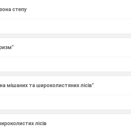
 зона степу
ризм"
на мішаних та широколистяних лісів"
широколистих лісів