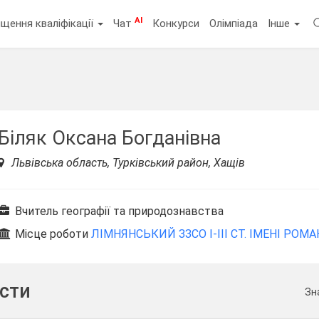
AI
щення кваліфікації
Чат
Конкурси
Олімпіада
Інше
Біляк Оксана Богданівна
Львівська область, Турківський район, Хащів
Вчитель географії та природознавства
Місце роботи
ЛІМНЯНСЬКИЙ ЗЗСО І-ІІІ СТ. ІМЕНІ РО
ести
Зн