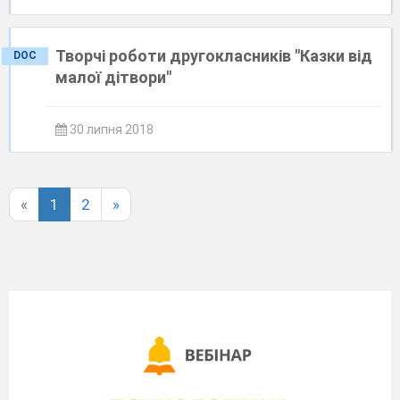
Творчі роботи другокласників "Казки від
DOC
малої дітвори"
30 липня 2018
«
1
2
»