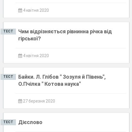
4 квітня 2020
Чим відрізняється рівнинна річка від
ТЕСТ
гірської?
4 квітня 2020
Байки. Л. Глібов " Зозуля й Півень",
ТЕСТ
О.Пчілка " Котова наука"
27 березня 2020
Дієслово
ТЕСТ