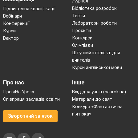
Журнал
Бібліотека розробок
Підвищення кваліфікації
Тести
Вебінари
Лабораторні роботи
Конференції
Проєкти
Курси
Конкурси
Вектор
Олімпіади
Штучний інтелект для
вчителів
Курси англійської мови
Про нас
Інше
Про «На Урок»
Вхід для учнів (naurok.ua)
Співпраця закладів освіти
Матеріали до свят
Конкурс «Фантастична
п’ятірка»
Зворотний зв'язок