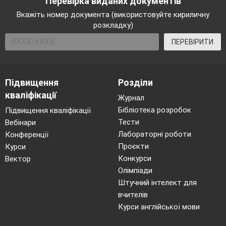
Перевірка виданих документів
Вкажіть номер документа (використовуйте кириличну
розкладку)
ПЕРЕВІРИТИ
Підвищення
Розділи
кваліфікації
Журнал
Бібліотека розробок
Підвищення кваліфікації
Тести
Вебінари
Лабораторні роботи
Конференції
Проєкти
Курси
Конкурси
Вектор
Олімпіади
Штучний інтелект для
вчителів
Курси англійської мови