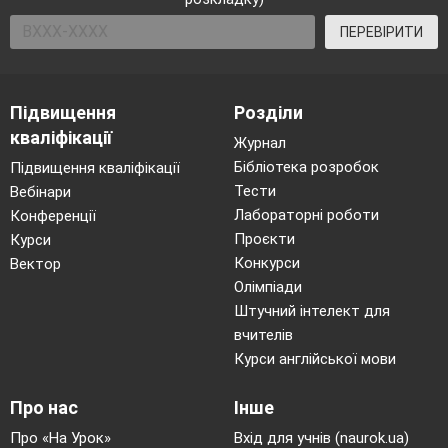
ПЕРЕВІРИТИ
Підвищення
Розділи
кваліфікації
Журнал
Бібліотека розробок
Підвищення кваліфікації
Тести
Вебінари
Лабораторні роботи
Конференції
Проєкти
Курси
Конкурси
Вектор
Олімпіади
Штучний інтелект для
вчителів
Курси англійської мови
Про нас
Інше
Про «На Урок»
Вхід для учнів (naurok.ua)