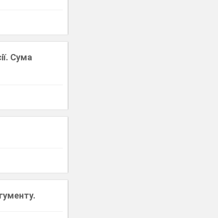
ії. Сума
гументу.