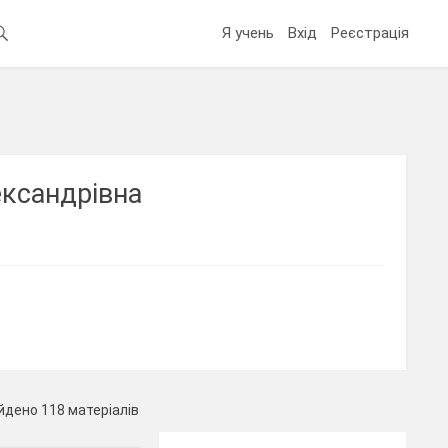
Я учень
Вхід
Реєстрація
ександрівна
йдено 118 матеріалів