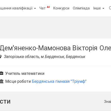
AI
щення кваліфікації
Чат
Конкурси
Олімпіада
Інше
Дем'яненко-Мамонова Вікторія Ол
Запорізька область, м.Бердянськ, Бердянськ
Учитель математики
Місце роботи
Бердянська гімназія "Тріумф"
ести
Зна