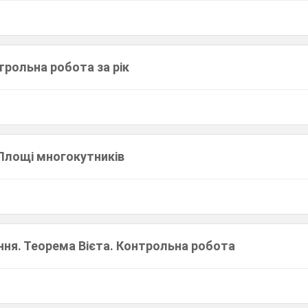
трольна робота за рік
Площі многокутників
ння. Теорема Вієта. Контрольна робота