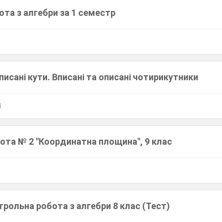
та з алгебри за 1 семестр
писані кути. Вписані та описані чотирикутники
4
ота № 2 "Координатна площина", 9 клас
рольна робота з алгебри 8 клас (Тест)