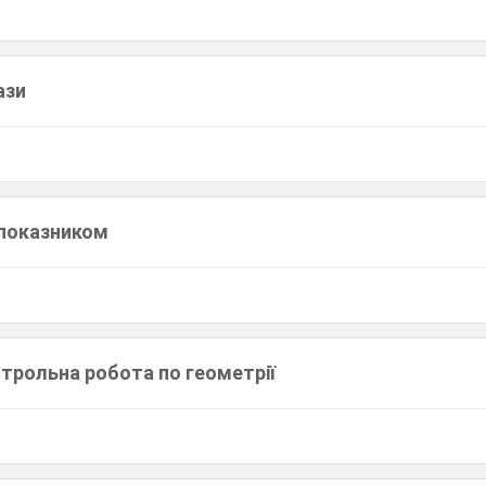
ази
 показником
трольна робота по геометрії