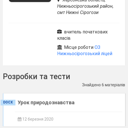
Нижньосірогозький район,
смт Нижні Сірогози
вчитель початкових
класів
Місце роботи
ОЗ
Нижньосірогозький ліцей
Розробки та тести
Знайдено 6 матеріалів
Урок природознавства
DOCX
12 березня 2020