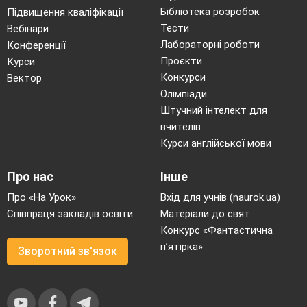
Бібліотека розробок
Підвищення кваліфікації
Тести
Вебінари
Лабораторні роботи
Конференції
Проєкти
Курси
Конкурси
Вектор
Олімпіади
Штучний інтелект для
вчителів
Курси англійської мови
Про нас
Інше
Про «На Урок»
Вхід для учнів (naurok.ua)
Співпраця закладів освіти
Матеріали до свят
Конкурс «Фантастична
п’ятірка»
Зворотний зв'язок