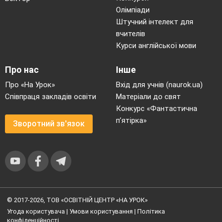
Олімпіади
Штучний інтелект для
вчителів
Курси англійської мови
Про нас
Інше
Про «На Урок»
Вхід для учнів (naurok.ua)
Співпраця закладів освіти
Матеріали до свят
Конкурс «Фантастична
п’ятірка»
Зворотний зв'язок
© 2017-2026, ТОВ «ОСВІТНІЙ ЦЕНТР «НА УРОК»
Угода користувача
|
Умови користування
|
Політика
конфіденційності