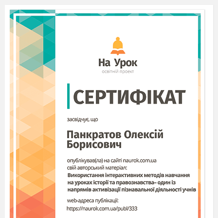
що – небудь приємне. Групі дається хвилина,
аби діти могли подумати про те, що вони
хочуть сказати один одному.
Після того, як пройде перший учасник,
зверніть увагу дітей на те, яку сяючу усмішку
на його обличчі викликають приємні слова,
сказані на його адресу.
(Щоб не розвіяти позитивного настрою, обговорення
проводити не потрібно).
Часто нам набагато легше критикувати
інших і вказувати на їхні недоліки, ніж
помічати їхні гарні риси, але це не робить
щасливішими ні нас, ні тих, кого ми
критикуємо. Кожному з нас потрібні
добрі слова. Спасибі вам всім!
«Ти де?»
Інструкція