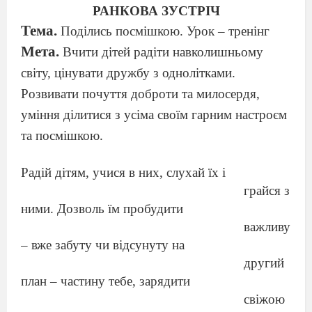
РАНКОВА ЗУСТРІЧ
Тема.
Поділись посмішкою. Урок – тренінг
Мета.
Вчити дітей радіти навколишньому
світу, цінувати дружбу з однолітками.
Розвивати почуття доброти та милосердя,
уміння ділитися з усіма своїм гарним настроєм
та посмішкою.
Радій дітям, учися в них, слухай їх і
грайся з
ними. Дозволь їм пробудити
важливу
– вже забуту чи відсунуту на
другий
план – частину тебе, зарядити
свіжою