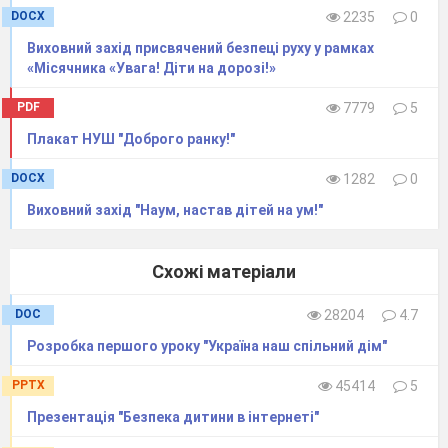
DOCX
2235
0
Приберіть долоні, закрийте очі й
відійдіть на два кроки назад, тричі
Виховний захід присвячений безпеці руху у рамках
«Місячника «Увага! Діти на дорозі!»
повільно оберніться навколо себе на місці
й зупиніться.
PDF
7779
5
Тепер нехай кожен зробить два кроки
Плакат НУШ "Доброго ранку!"
вперед і постарається (не відкриваючи
очей!) знайти руки партнера.
DOCX
1282
0
А тепер відкрийте очі. Посміхніться.
Виховний захід "Наум, настав дітей на ум!"
Поділіться своєю усмішкою з друзями!
ІІІ. Підсумок заняття.
Схожі матеріали
Посмішка – це знак інформації, який
допомагає людині відчути настрій
DOC
28204
4.7
партнера, допомогти йому в складній
Розробка першого уроку "Україна наш спільний дім"
ситуації.
Посміхайтеся більше, даруйте настрій
PPTX
45414
5
оточуючим. Хороший настрій укріплює
Презентація "Безпека дитини в інтернеті"
наше здоров’я, є запорукою активної