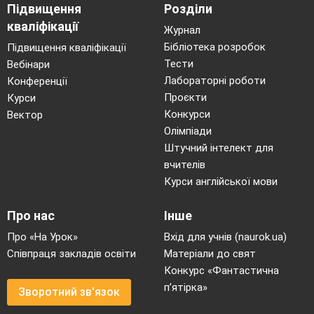
Підвищення
Розділи
кваліфікації
Журнал
Бібліотека розробок
Підвищення кваліфікації
Тести
Вебінари
Лабораторні роботи
Конференції
Проєкти
Курси
Конкурси
Вектор
Олімпіади
Штучний інтелект для
вчителів
Курси англійської мови
Про нас
Інше
Про «На Урок»
Вхід для учнів (naurok.ua)
Співпраця закладів освіти
Матеріали до свят
Конкурс «Фантастична
п’ятірка»
Зворотний зв'язок