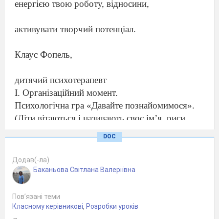
енергією твою роботу, відносини,
активувати творчий потенціал.
Клаус Фопель,
дитячий психотерапевт
І. Організаційний момент.
Психологічна гра «Давайте познайомимося».
(Діти вітаються і називають своє ім’я, риси
свого характеру)
DOC
ІІ. Тренінгове заняття.
Ми всі з вами різні, але нас об’єднує
Додав(-ла)
дуже багато речей.
Баканьова Світлана Валеріївна
Яких саме?
Потрібно з усіма находити спільну мову,
Пов’язані теми
учитися домовлятися за допомогою слів.
Класному керівникові
,
Розробки уроків