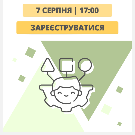
Наступне завдання складніше.
Сконцентруйтеся на своєму правому стегні й
напишіть у повітрі ім’я свого друга. Тепер
переведіть увагу на ліве стегно і напишіть ім’я
людини, яка вам найбільше подобається.
Той,
хто виконав, має показати мені знак.
На завершення ви повинні спробувати
писати головою. Напишіть головою дату свого
народження. Той, хто закінчив, повинен подати
мені подвійний сигнал (обома руками «знак
перемоги»).
«Погладжування».
Інструкція
Діти стають у два ряди, один навпроти одного.
Відстань між рядами – приблизно метр. Один з
учасників отримує вказівку ведучого – пройти
між рядами і попросити кожного сказати йому