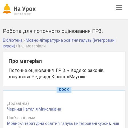
Tog
navi
Робота для поточного оцінювання ГР3.
Бібліотека
Мовно-літературна освітня галузь (інтегровані
курси)
Інші матеріали
Про матеріал
Поточне оцінювання. ГР 3. « Кодекс законів
джунглів» Редьярд Кіплінг «Мауглі»
DOCX
Додав(-ла)
Черниш Наталія Миколаївна
Пов’язані теми
Мовно-літературна освітня галузь (інтегровані курси)
,
Інші