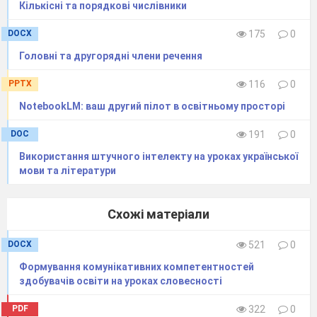
Кількісні та порядкові числівники
DOCX
175
0
Головні та другорядні члени речення
PPTX
116
0
NotebookLM: ваш другий пілот в освітньому просторі
DOC
191
0
Використання штучного інтелекту на уроках української
мови та літератури
Схожі матеріали
DOCX
521
0
Формування комунікативних компетентностей
здобувачів освіти на уроках словесності
PDF
322
0