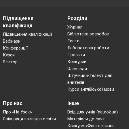
Підвищення
Розділи
кваліфікації
Журнал
Бібліотека розробок
Підвищення кваліфікації
Тести
Вебінари
Лабораторні роботи
Конференції
Проєкти
Курси
Конкурси
Вектор
Олімпіади
Штучний інтелект для
вчителів
Курси англійської мови
Про нас
Інше
Про «На Урок»
Вхід для учнів (naurok.ua)
Співпраця закладів освіти
Матеріали до свят
Конкурс «Фантастична