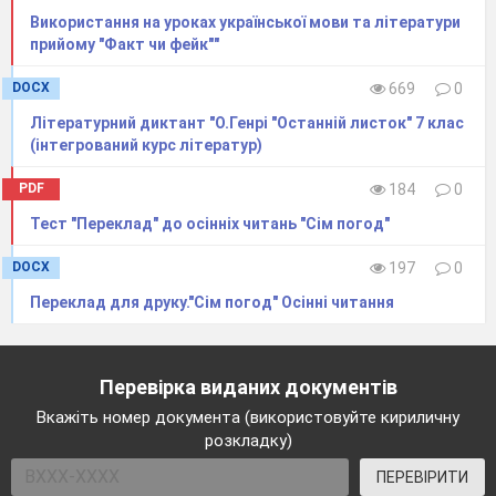
Використання на уроках української мови та літератури
прийому "Факт чи фейк""
DOCX
669
0
Літературний диктант "О.Генрі "Останній листок" 7 клас
(інтегрований курс літератур)
PDF
184
0
Тест "Переклад" до осінніх читань "Сім погод"
DOCX
197
0
Переклад для друку."Сім погод" Осінні читання
Перевірка виданих документів
Вкажіть номер документа (використовуйте кириличну
розкладку)
ПЕРЕВІРИТИ