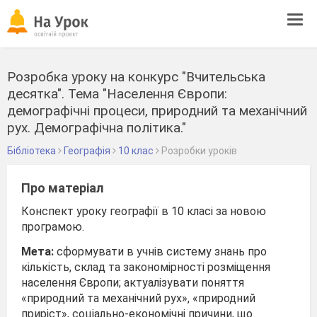
Tog
navi
Розробка уроку на конкурс "Вчительська
десятка". Тема "Населення Європи:
демографічні процеси, природний та механічний
рух. Демографічна політика."
Бібліотека
Географія
10 клас
Розробки уроків
Про матеріал
Конспект уроку географії в 10 класі за новою
програмою.
Мета:
сформувати в учнів систему знань про
кількість, склад та закономірності розміщення
населення Європи; актуалізувати по­няття
«природний та механічний рух», «природний
приріст», соціально-економічні причини, що