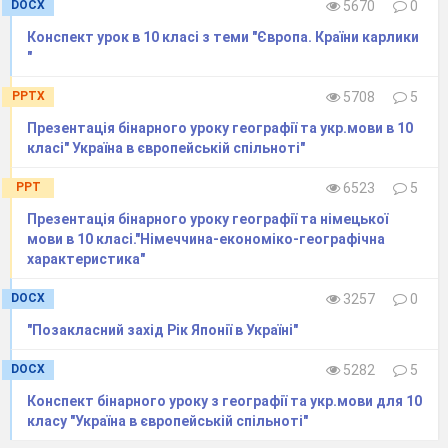
Великобританія (230 тис км
) – займає 2,1%
2
DOCX
5670
0
площі цієї частини світу. Яка площа Європи?
Конспект урок в 10 класі з теми "Європа. Країни карлики
___________________________________________
"
19
. Визначити забезпеченість земельними
ресурсами 1 жителя Франції, якщо кількість
PPTX
5708
5
населення країни становить – 58 млн. чол.., а
Презентація бінарного уроку географії та укр.мови в 10
земельні ресурси становлять 55,1 млн.га.
класі" Україна в європейській спільноті"
___________________________________________
20.
Визначте ресурсозабезпеченість
PPT
6523
5
Німеччини нафтою, якщо запаси становлять
Презентація бінарного уроку географії та німецької
0,07 млрд. т., а видобуток 7 млн.
мови в 10 класі."Німеччина-економіко-географічна
т.__________________________________________
характеристика"
Взаємоперевірка
DOCX
3257
0
"Позакласний захід Рік Японії в Україні"
Мотивація навчальної та пізнавальної
діяльності
DOCX
5282
5
Географія населення, одна з основних складових
соціально- економічної географії, набула в наш час
Конспект бінарного уроку з географії та укр.мови для 10
надзвичайної актуальнос
ті. Людина є найвищою
класу "Україна в європейській спільноті"
цінністю на Землі, її трудовим та інтелек
туальним