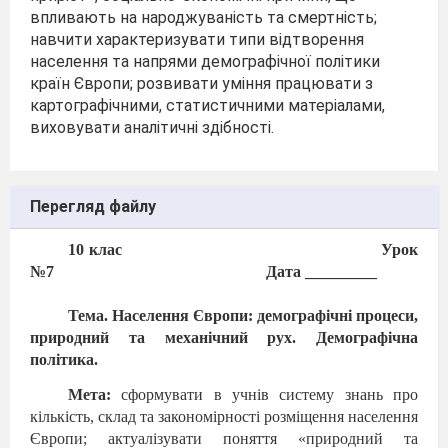
впливають на народжуваність та смерт­ність;
навчити характеризувати типи відтворення
населення та напрями демографічної політики
країн Європи; розвивати уміння працювати з
картографічними, статистичними матеріалами,
виховувати аналітичні здібності.
Перегляд файлу
10 клас
Урок
№7
Дата _________
Тема. Населення Європи: демографічні процеси,
природний та механічний рух. Демографічна
політика.
Мета:
сформувати в учнів систему знань про
кількість, склад та закономірності розміщення населення
Європи; актуалізувати по
няття «природний та