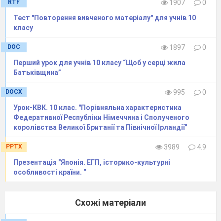
RTF
1907
0
їх географічним положенням на карті Європи:
Тест "Повторення вивченого матеріалу" для учнів 10
1. На півдні
А. Норвегія
класу
2. В центрі
Б.
Австрія
DOC
1897
0
3. На півночі
В.
Італія
4. На заході
Г.
Ірландія
Перший урок для учнів 10 класу “Щоб у серці жила
5. На сході
Батьківщина”
17
.
Встановіть відповідність між країнами та
DOCX
995
0
покладами корисних копалин:
Урок-КВК. 10 клас. "Порівняльна характеристика
Федеративної Республіки Німеччина і Сполученого
1. Буре вугілля
А. Нідерланди
королівства Великої Британії та Північної Ірландії"
2. Боксити
Б.
Німеччина
3. Газ
В.
Італія
PPTX
3989
4.9
4. Свинцево-
Г.
Франція
Презентація "Японія. ЕГП, історико-культурні
цинкові
особливості країни. "
руди
5. Алмази
Схожі матеріали
18.
Найбільший острів Європи –