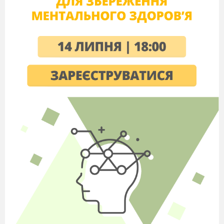
6
. «Лісовий цех» Західної Європи – це:
А) Швеція та Фінляндія;
б) Франція та
Німеччина;
г)
Швейцарія
та Австрія;
д)
Польща та Чехія
7
. Вкажіть одну ознаку, яка відноситься до
характеристики ЕГП Норвегії:
А) розміщена на півострові;
б) межує з
Швецією;
в)
має багаті лісові ресурси;
г)
має вихід до моря.
8
. Визначте,які країни найкраще забезпечені
паливними ресурсами серед країн Європи:
А) Росія;
б) Німеччина;
в)
Україна;
г)
Італія;
д) Франція;
е) Польща;
є) Греція.
9
. Визначте, які країни належать до країн
Східної Європи:
А) високо розвинуті країни;
б) колишні
республіки СРСР;
в) країни, що
розвиваються;
г) постсоціалістичні країни
перехідної економіки.