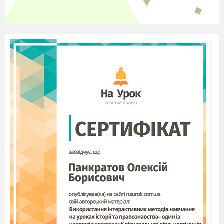
10
.
Карликова держава Західної Європи
:
А
)
Монако
;
Б
)
Албанія
;
В
)
Австрія
;
Г
)
Молдова
11
.
До складу ЄС не входить:
А
)
Великобританія
;
Б
)
Франція
;
В
)
Білорусь
;
Г
)
Швейцарія
.
12
. Країна Європи, яка була розділена у 1949
році та знову об’єдналась у 1990 році:
А) Росія;
Б) Чехословаччина;
В)
Югославія;
Г) Німеччина.
13
.
Розташуйте країни відносно їх
географічного положення з півночі на :
А) Швейцарія;
Б) Данія;
В) Чехія;
Г) Кіпр.
14
. Встановіть відповідність між країнами та
їх столицями:
1. Берлін
А. Великобританія
2. Рим
Б. Швеція
3.
В. Німеччина
Стокгольм
Г. Італія
4. Лондон