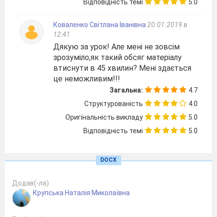
Відповідність темі
5.0
ХІД УРОКУ
Коваленко Світлана Іванівна
20.01.2019 в
Організаційний момент
12:41
Прикріпляю на до
ш
ці смайл "Радість" і бажаю
Дякую за урок! Але мені не зовсім
всім учням гарного настрою, легкого засвоєння
зрозуміло,як такий обсяг матеріалу
теми.
втиснути в 45 хвилин? Мені здається
це неможливим!!!
Загальна:
4.7
Структурованість
4.0
Оригінальність викладу
5.0
Актуалізація опорних знань, перевірка
Відповідність темі
5.0
домашнього завдання
Перевірка д\з
«Історико-культурні об’єкти
Європи», або «Лісовий цех Європи – країни
DOCX
Фенноскандії».
Тест
Додав(-ла)
Укажіть назву країни, де найбільше
Крупська Наталія Миколаївна
використовують геотермальні джерела енергії
:
А)
Італія
;
б)
Ісландія
;
в)
Іспанія
;
г)
Ірландія
.