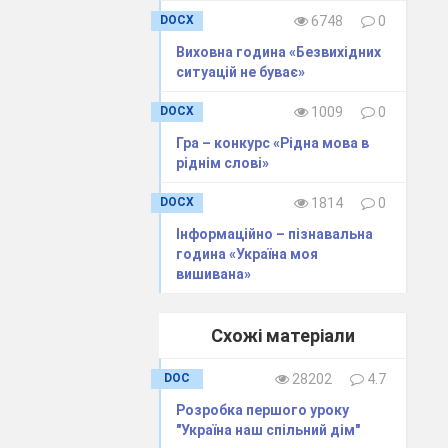
DOCX
6748
0
Виховна година «Безвихідних
ситуацій не буває»
DOCX
1009
0
Гра – конкурс «Рідна мова в
ріднім слові»
DOCX
1814
0
Інформаційно – пізнавальна
година «Україна моя
вишивана»
Схожі матеріали
DOC
28202
4.7
Розробка першого уроку
"Україна наш спільний дім"