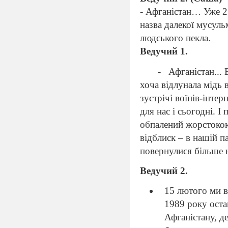
-
Афганістан… Уже 27
назва далекої мусуль
людського пекла.
Ведучий 1.
-
Афганістан... 
хоча відлунала мідь 
зустрічі воїнів-інте
для нас і сьогодні.
І 
обпалений жорстокою
відблиск – в нашій п
повернулися більше н
Ведучий 2.
15 лютого ми в
1989 року оста
Афганістану, д