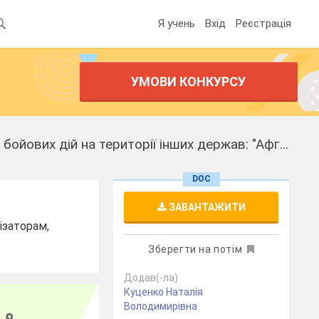
Я учень
Вхід
Реєстрація
УМОВИ КОНКУРСУ
Сценарій до відкритого заходу з відзначення Дня вшанування учасників бойових дій на території інших держав: "Афганістан-мій біль, моя пекуча пам'ять"
DOC
ЗАВАНТАЖИТИ
нізаторам,
Зберегти на потім
Додав(-ла)
Куценко Наталія
Володимирівна