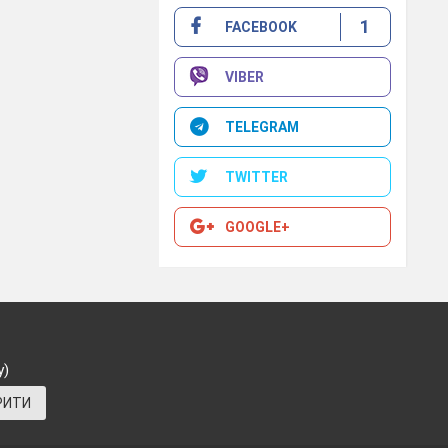
1
FACEBOOK
VIBER
TELEGRAM
TWITTER
GOOGLE+
у)
РИТИ