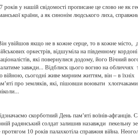
 років у нашій свідомості прописане це слово не як г
манської країни, а як синонім людського лиха, справжн
Він увійшов якщо не в кожне серце, то в кожне місто,
військових оркестрів, відшуміла на півд
енному кордоні
рнаціоналістів, які повернулися додому, його Вічний вог
палатиме завжди... Відблиск цього вогню на обличчя
х
 війною, сьогодні живе мирним життям, він – в їхніх
ам’яті про земляків, які, пішовши воювати
хлопчаками
іколи...
ідзначаємо скорботний День пам’яті воїнів-афганців. 
нній радянський солдат залишив назавжди
пекельну з
е протягом 10 років палахкотіла справжня війна. Неого