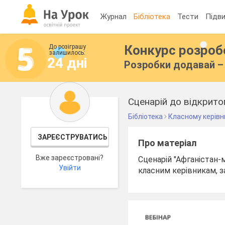
Журнал
Бібліотека
Тести
Підви
Конкурс розро
До розіграшу
залишилось:
24 дні
Розробки додавай – 
Бібліотека
Класному керівн
ЗАРЕЄСТРУВАТИСЬ
Про матеріал
Вже зареєстровані?
Сценарій "Афганістан-м
Увійти
класним керівникам, з