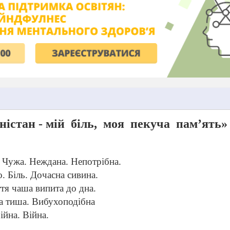
ністан - мій
біль,
моя
пекуча
пам’ять»
. Чужа. Неждана. Непотрібна.
. Біль. Дочасна сивина.
тя чаша випита до дна.
а тиша. Вибухоподібна
ійна. Війна.