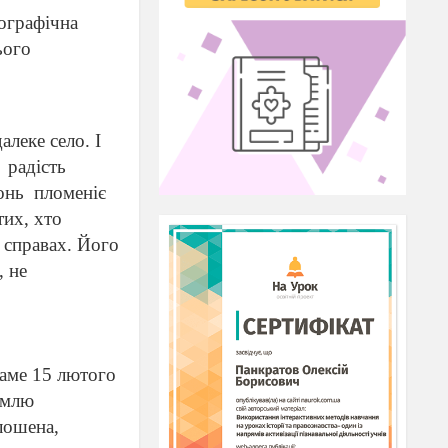
еографічна
ього
далеке село. І
радість
онь
пломеніє
тих, хто
справах. Його
, не
Саме 15 лютого
емлю
лошена,