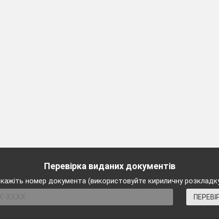
ась чорнорото.
а своє,
болоті обмацує труну:
і вбік солдати
 ледве чуть:
а відкривати...
ка, рання.
авлі.
о поховання...
чителі.
Перевірка виданих документів
илить, квилить,
кажіть номер документа (використовуйте кириличну розкладк
а весь світ.
звати винним?
ПЕРЕВІ
ін дасть отвіт?