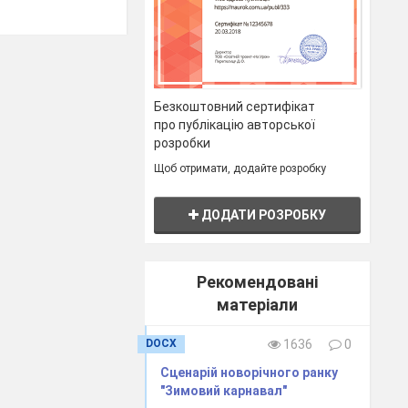
ьми в часи
чу і сліз
Безкоштовний сертифікат
не в жалобу…
про публікацію авторської
розробки
)
Щоб отримати, додайте розробку
ДОДАТИ РОЗРОБКУ
клі бої,
озвідувальних
Рекомендовані
матеріали
DOCX
1636
0
Сценарій новорічного ранку
"Зимовий карнавал"