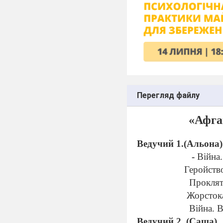
Перегляд файлу
«Афга
Ведучий 1.(Альона)
-
Війна
Геройство
Проклят
Жорсток
Війна. В
Ведучий 2. (Саша)