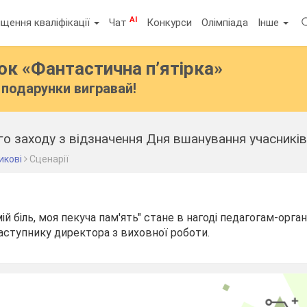
AI
щення кваліфікації
Чат
Конкурси
Олімпіада
Інше
бок
«Фантастична п’ятірка»
подарунки вигравай!
икові
Сценарії
ій біль, моя пекуча пам'ять" стане в нагоді педагогам-орга
аступнику директора з виховної роботи.