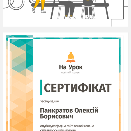
звичаї і традиції у нас самі красиві.
-І
нехай дуже багато нам у спадок залишилось
від язичників, але ж
вони такі яскраві та
співучі!
- Колись після весняних співів, святкували
зеленої неділі. Проводів у жито русалок.
Молодь у селі готувалась до чудового свята
літнього сонцестояння – Івана Купала.
Фонограма «Спів птахів»»
- Це як раз була середина літа , коли сонце
стоїть найвище, а квіти, трави, дерева буяють у
зелені, набравшись цілющої сили.
- Коли я була ще зовсім мала, моя бабуся у цей
день говорила:
ти завтра вставай, дорогенька,
раненько , бо на Івана Купала сонце буде
купатись. Тільки треба дуже рано , щоб
побачити, як сходить. Вийди туди на горбок аж