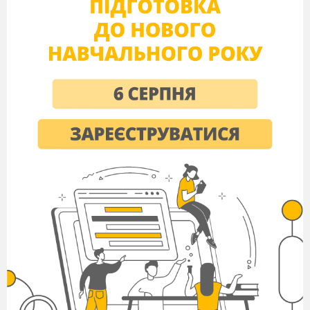
- Мудрые люди, между прочим, знают ответы
на все вопросы.
«Гопак»
- Батюшка, а чого півень зранку співає
- Так йому Бог велів. Син мій!
-
Б
атюшка, а
що
ран
і
ше б
у
ло курица
чи
яйц
е?
-Араніше, голуба,
усе було!
Фонограма
«Хава – нагила»
- Рэбэ, а почему курица не летает?
- Так ей Господь велел!
- Рэбэ, а почему петух на одной ноге стоит!
- Не морочь мне голову, если и эту уберет –
свалится!
- Умные вы люди, дай вам Бог здоровья.
- Когда люди смеются – это хорошо!
- Ми живемо з вами на нашій славній Україні. І