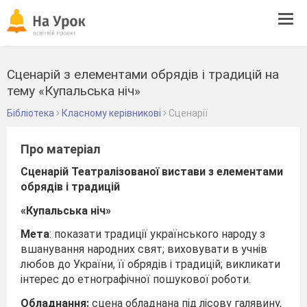
Tog
navi
Сценарій з елементами обрядів і традицій на
тему «Купальська ніч»
Бібліотека
Класному керівникові
Сценарії
Про матеріал
Сценарій Театралізованої вистави з елементами
обрядів і традицій
«Купальська ніч»
Мета
: показати традиції українського народу з
вшанування народних свят; виховувати в учнів
любов до України, її обрядів і традицій; викликати
інтерес до етнографічної пошукової роботи.
Обладнання:
сцена обладнана під лісову галявину,