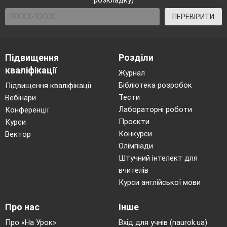
розкладку)
Щоб горя не знати, не знати біди.
ПЕРЕВІРИТИ
Над водою рута м'ята,
Підвищення
Розділи
Буду дуже я. багата!
кваліфікації
Буду дуже я щаслива,
Журнал
Бібліотека розробок
Мені бабця ворожила
Підвищення кваліфікації
Тести
Вебінари
На горосі і на просі,
Лабораторні роботи
Конференції
На свяченій вербі...
Проєкти
Курси
Конкурси
Вектор
Заплету віночок, заплету шовковий,
Олімпіади
Заплету на щастя, на долю.
Штучний інтелект для
Пущу вінок на бистру воду
вчителів
На щастя, на долю, на милого вроду.
Курси англійської мови
Поєднай віночок милого зі мною!
Про нас
Інше
У чеканні долі підемо до води, дівчата,
Про «На Урок»
Вхід для учнів (naurok.ua)