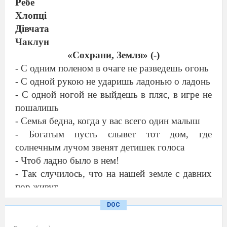
Ребе
Хлопці
Дівчата
Чаклун
«Сохрани, Земля» (-)
-
С одним поленом в очаге не разведешь огонь
-
С одной рукою не ударишь ладонью о ладонь
-
С одной ногой не выйдешь в пляс, в игре не
пошалишь
-
Семья бедна, когда у вас всего один малыш
-
Богатым пусть слывет тот дом, где
солнечным лучом звенят детишек голоса
-
Чтоб ладно было в нем!
-
Так случилось, что на нашей земле с давних
пор живут
- русские
DOC
- евреи
- украинцы