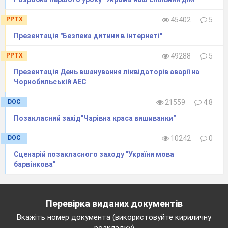
місця на місце. Роса й вода в цю ніч
PPTX
45402
5
прибирають чарівних властивостей: вода
дзюрчить, наче дзвонить, і в криниці, і в ставку
Презентація "Безпека дитини в інтернеті"
й на річці. Зілля квіти лісові, польові та городні
PPTX
49288
5
набирають чарівної сили лікувальних та
Презентація День вшанування ліквідаторів аварії на
цілющих властивостей, що надають їм у цю ніч
Чорнобильській АЕС
добрі духи та сам Купало.
Пісня
«На Івана, На Купала» (-)
DOC
21559
4.8
Дівчата:
Позакласний захід"Чарівна краса вишиванки"
Зійшло Сонце! Заграло!
DOC
10242
0
Ми прийшли до вас на Купала!
Сценарій позакласного заходу "України мова
Танцювати і співати,
барвінкова"
Долі і собі шукати!
На Івана, на Купала
Перевірка виданих документів
І наші бабусі щастя шукали.
Вкажіть номер документа (використовуйте кириличну
Долі благали у Сонця й Води,