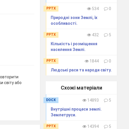
PPTX
534
0
Природні зони Землі, їх
особливості.
PPTX
432
5
Кількість і розміщення
населення Землі.
PPTX
1844
0
Людські раси та народи світу.
повторити
ки світу або
Схожі матеріали
DOCX
14893
5
Внутрішні процеси землі.
Землетруси.
PPTX
14394
5