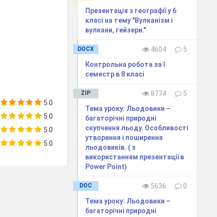
Презентація з географії у 6
класі на тему "Вулканізм і
вулкани, гейзери."
DOCX
4604
5
Контрольна робота за I
семестр в 8 класі
ZIP
8774
5
5.0
Тема уроку: Льодовики –
5.0
багаторічні природні
скупчення льоду. Особливості
5.0
утворення і поширення
5.0
льодовиків. ( з
використанням презентації в
Power Point)
DOC
5636
0
Тема уроку: Льодовики –
багаторічні природні