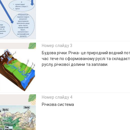
Номер слайду 3
Будова річки. Річка- це природний водний по
час тече по сформованому руслі та складаєт
руслу, річкової долини та заплави.
Номер слайду 4
Річкова система