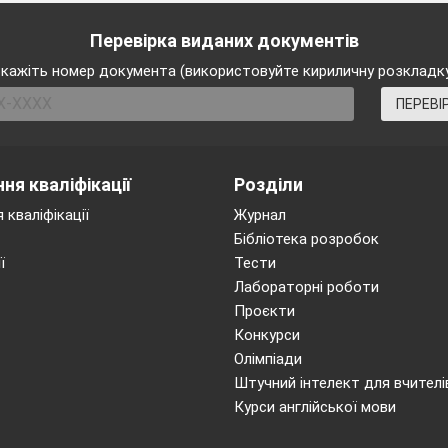
Перевірка виданих документів
кажіть номер документа (використовуйте кириличну розкладк
ПЕРЕВІ
ня кваліфікації
Розділи
 кваліфікації
Журнал
Бібліотека розробок
ї
Тести
Лабораторні роботи
Проєкти
Конкурси
Олімпіади
Штучний інтелект для вчителі
Курси англійської мови