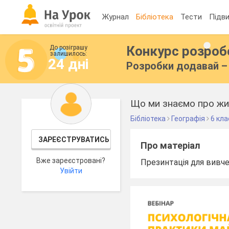
Журнал
Бібліотека
Тести
Підви
Конкурс розро
До розіграшу
залишилось:
24 дні
Розробки додавай – 
Що ми знаємо про жи
Бібліотека
Географія
6 кла
ЗАРЕЄСТРУВАТИСЬ
Про матеріал
Вже зареєстровані?
Презинтація для вивчен
Увійти