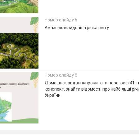
Номер слайду 5
Амазонканайдовша річка світу
Номер слайду 6
Домашнє завданняпрочитати параграф 41, 
конспект, знайти відомості про найбільші річ
України.