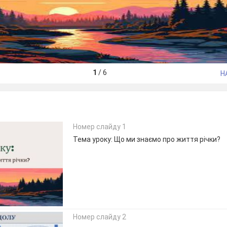
1
/
6
Н
Номер слайду 1
Тема уроку: Що ми знаємо про життя річки?
Номер слайду 2