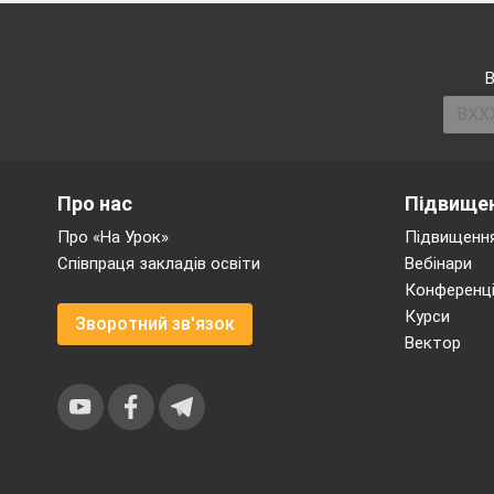
В
Про нас
Підвищен
Про «На Урок»
Підвищення
Співпраця закладів освіти
Вебінари
Конференці
Курси
Зворотний зв'язок
Вектор