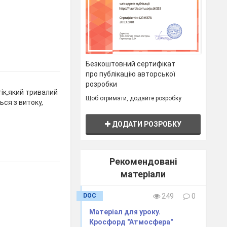
Безкоштовний сертифікат
про публікацію авторської
розробки
тік,який тривалий
Щоб отримати, додайте розробку
ься з витоку,
ДОДАТИ РОЗРОБКУ
Рекомендовані
матеріали
DOC
249
0
Матеріал для уроку.
Кросфорд "Атмосфера"