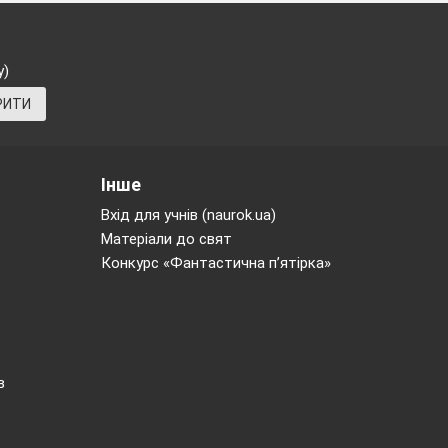
у)
РИТИ
Інше
Вхід для учнів (naurok.ua)
Матеріали до свят
Конкурс «Фантастична п’ятірка»
в