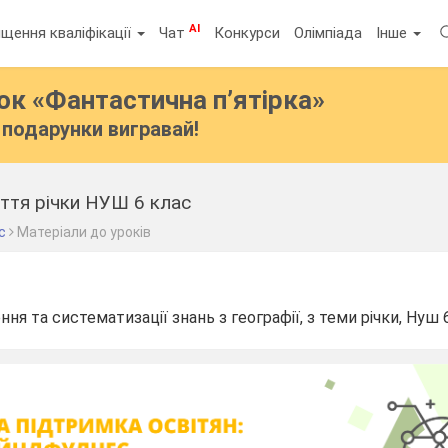
AI
щення кваліфікації
Чат
Конкурси
Олімпіада
Інше
бок
«Фантастична п’ятірка»
подарунки вигравай!
ття річки НУШ 6 клас
с
Матеріали до уроків
ня та систематизації знань з географії, з теми річки, Нуш 