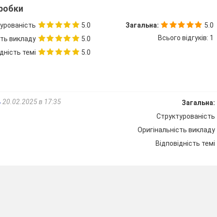
зробки
урованість
5.0
Загальна:
5.0
Всього відгуків: 1
сть викладу
5.0
дність темі
5.0
ь
20.02.2025 в 17:35
Загальна:
Структурованість
Оригінальність викладу
Відповідність темі