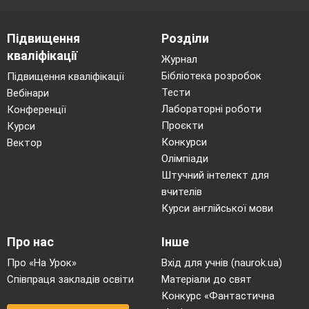
Підвищення
Розділи
кваліфікації
Журнал
Бібліотека розробок
Підвищення кваліфікації
Тести
Вебінари
Лабораторні роботи
Конференції
Проєкти
Курси
Конкурси
Вектор
Олімпіади
Штучний інтелект для
вчителів
Курси англійської мови
Про нас
Інше
Про «На Урок»
Вхід для учнів (naurok.ua)
Співпраця закладів освіти
Матеріали до свят
Конкурс «Фантастична