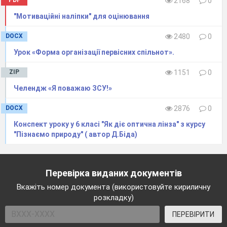
2168
0
"Мотиваційні наліпки" для оцінювання
DOCX
2480
0
Урок «Форма організації первісних спільнот».
ZIP
1151
0
Челендж «Я поважаю ЗСУ!»
DOCX
2876
0
Конспект уроку у 6 класі "Як діє оптична лінза" з курсу
"Пізнаємо природу" ( автор Д.Біда)
Перевірка виданих документів
Вкажіть номер документа (використовуйте кириличну
розкладку)
ПЕРЕВІРИТИ