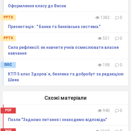
Оформлення класу до Весни
PPTX
1382
0
Презентація : " Банки та банківська система."
PPTX
551
0
Сила рефлексії: як навчити учнів осмислювати власне
навчання
DOC
198
0
КТП 5 клас Здоров`я, безпека та добробут за редакцією
Шиян
Схожі матеріали
PDF
940
0
Пазли "Задаємо питання і знаходимо відповідь"
PDF