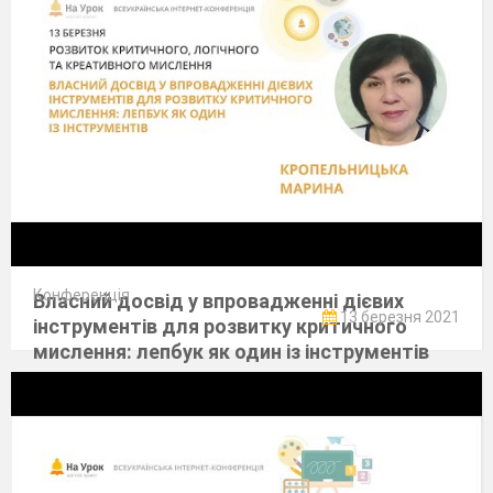
Конференція
Власний досвід у впровадженні дієвих
13 березня 2021
інструментів для розвитку критичного
мислення: лепбук як один із інструментів