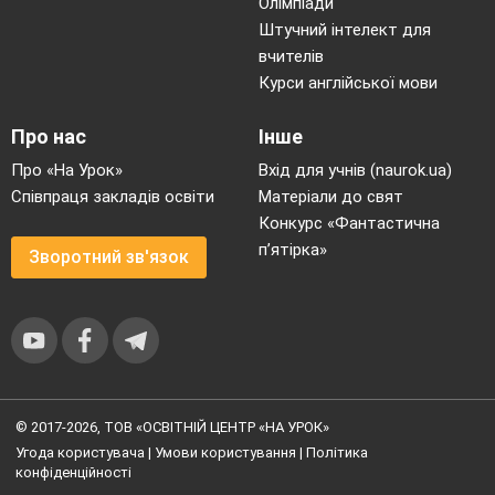
Олімпіади
Штучний інтелект для
вчителів
Курси англійської мови
Про нас
Інше
Про «На Урок»
Вхід для учнів (naurok.ua)
Співпраця закладів освіти
Матеріали до свят
Конкурс «Фантастична
п’ятірка»
Зворотний зв'язок
© 2017-2026, ТОВ «ОСВІТНІЙ ЦЕНТР «НА УРОК»
Угода користувача
|
Умови користування
|
Політика
конфіденційності