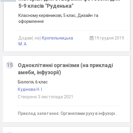
5-9 класів "Руденька"
Класному керівникові, 5 клас, Дизайн та
оформлення
Додав(-ла)
Кропельницька
19 грудня 2019
М. А.
15
Одноклітинні організми (на прикладі
амеби, інфузорії)
Біологія, 6 клас
Кудінова Н. І.
Створено 3 листопада 2021
Приклад запитання:
Органелами руху в інфузорії туфельки є...