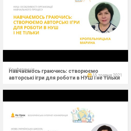
Конференція
Навчаємось граючись: створюємо
15 травня 2021
авторські ігри для роботи в НУШ і не тільки