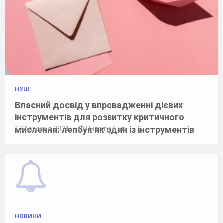
НУШ
Власний досвід у впровадженні дієвих
інструментів для розвитку критичного
мислення: лепбук як один із інструментів
17 березня 2021
Читати: 6 хв.
НОВИНИ