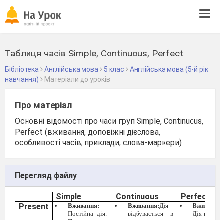
Tog
navi
Таблиця часів Simple, Continuous, Perfect
Бібліотека
Англійська мова
5 клас
Англійська мова (5-й рік
навчання)
Матеріали до уроків
Про матеріал
Основні відомості про часи груп Simple, Continuous,
Perfect (вживання, доповіжні дієслова,
особливості часів, приклади, слова-маркери)
Перегляд файлу
Simple
Continuous
Perfect
Present
Вживання:
Вживання:
Дія
Вживанн
Постійна дія.
відбувається в
Дія відбу