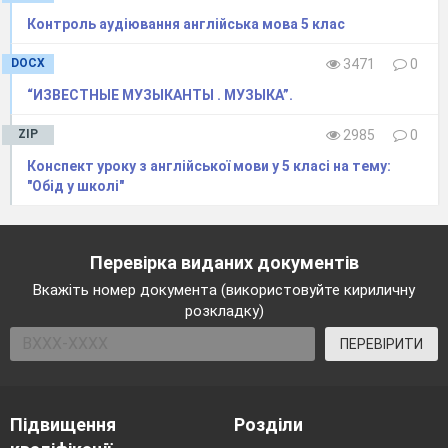
Контроль аудіювання англійська мова 5 клас
DOCX
3471
0
“ИЗВЕСТНЫЕ МУЗЫКАНТЫ . МУЗЫКА”.
ZIP
2985
0
Конспект уроку з англійської мови у 5 класі на тему:
"Обід у школі"
Перевірка виданих документів
Вкажіть номер документа (використовуйте кириличну
розкладку)
ПЕРЕВІРИТИ
Підвищення
Розділи