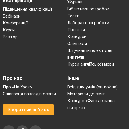
кваліфікації
Журнал
Бібліотека розробок
Підвищення кваліфікації
Тести
Вебінари
Лабораторні роботи
Конференції
Проєкти
Курси
Конкурси
Вектор
Олімпіади
Штучний інтелект для
вчителів
Курси англійської мови
Про нас
Інше
Про «На Урок»
Вхід для учнів (naurok.ua)
Співпраця закладів освіти
Матеріали до свят
Конкурс «Фантастична
п’ятірка»
Зворотний зв'язок