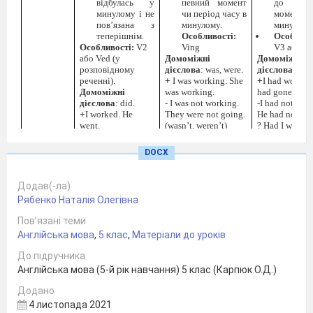
відбулась у
певний момент
до певн
минулому і не
чи період часу в
момент
пов’язана з
минулому.
минулому
теперішнім.
Особливості:
Особливо
Особливості:
V2
Ving
V3 або Ve
або Ved (у
Домоміжні
Домоміжні
розповідному
дієслова
: was, were.
дієслова
: had
реченні).
+
I was working. She
+
I had worked
Домоміжні
was working.
had gone.
дієслова
: did.
-
I was not working.
-I had not wor
+
I worked. He
They were not going.
He had not go
went.
(wasn’t, weren’t)
?
Had I worke
-I did not work. He
?Was I working?Were
Had
he gone
?
did not go.
they going?
Cлова-марке
DOCX
?
Did I work? Did
Cлова-маркери
: all
Never, already,
he go?
day long, all the
2 o’clock, by
Cлова-маркери
:
time, the whole
September, aft
Додав(-ла)
yesterday, the day
morning, from 2 to 5,
before…
Рябенко Наталія Олегівна
before, last week, a
while
year ago, in 1995
Пов’язані теми
Future
Вживання:
Вживання:
Дія
Вживанн
Англійська мова
,
5 клас
,
Матеріали до уроків
Майбутня дія.
Дія, щ
відбуватиметься
Передбачення,
закінчить
в момент чи
До підручника
що щось
до певн
період часу у
Англійська мова (5-й рік навчання) 5 клас (Карпюк О.Д.)
відбудеться.
моменту
майбутньому.
Особливості:
V1.
до поча
Особливості:
Додано
Домоміжні
іншої д
Ving
4 листопада 2021
дієслова
: will,
майбутнь
Домоміжні