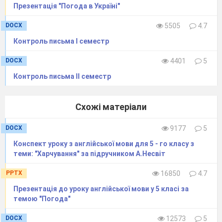
Презентація "Погода в Україні"
DOCX
5505
4.7
Контроль письма І семестр
DOCX
4401
5
Контроль письма ІІ семестр
Схожі матеріали
DOCX
9177
5
Конспект уроку з англійської мови для 5 - го класу з
теми: "Харчування" за підручником А.Несвіт
PPTX
16850
4.7
Презентація до уроку англійської мови у 5 класі за
темою "Погода"
DOCX
12573
5