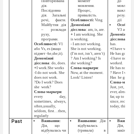
Повторювана
момент
до моме
дія.
мовлення.
мовлення
Послідовна
Процес,
важливий
дія. Загальні
привалість.
результат 
речі, факти.
Особливості:
Ving
дії
Майбутня дія
Домоміжні
Особливо
– розклади
дієслова
: am, is, are.
V3 або Ve
руху,
+
I am working. She
Домоміжні
програми.
is working.
дієслова
: hav
Особливості:
V1
- I am not working.
has.
або Vs, es (якщо
She is not working.
+
I have worke
підмет -he,she,it).
(I’m not, isn’t, aren’t)
He has gone.
Домоміжні
?
Am I working? Is
-I have not
дієслова
: do, does.
she working?
worked.
+
I work.She works
Cлова-маркери
:
He has not gon
-I do not work. She
Now, at the moment.
?
Have I work
does not work.
Look! Listen!
Has
he gone
?
?Do I work? Does
Cлова-марке
she
work?
Just, yet, never
Cлова-маркери
:
ever, already, s
every day,
far, up to now,
sometimes, аlways,
since, recently,
often,usually,
today, this we
seldom, first…then,
regularly
Past
Вживання:
Вживання:
Дія
Вживанн
Дія, що
відбувалась
Дія, щ
відбувалась чи
(тривала) в
закінчила