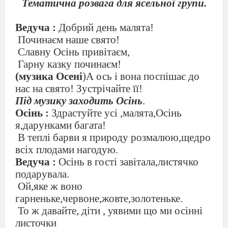
Тематична розвага для ясельної групи.
Ведуча :
Добрий день малята!
Починаєм наше свято!
Славну Осінь привітаєм,
Гарну казку починаєм!
(музика Осені
)А ось і вона поспішає до
нас на свято! Зустрічайте її!
Під музику заходить Осінь
.
Осінь :
Здрастуйте усі ,малята,Осінь
я,дарунками багата!
В теплі барви я природу розмалюю,щедро
всіх плодами нагодую.
Ведуча :
Осінь в гості завітала,листячко
подарувала.
Ой,яке ж воно
гарненьке,червоне,жовте,золотеньке.
То ж давайте, діти , уявими що ми осінні
листочки