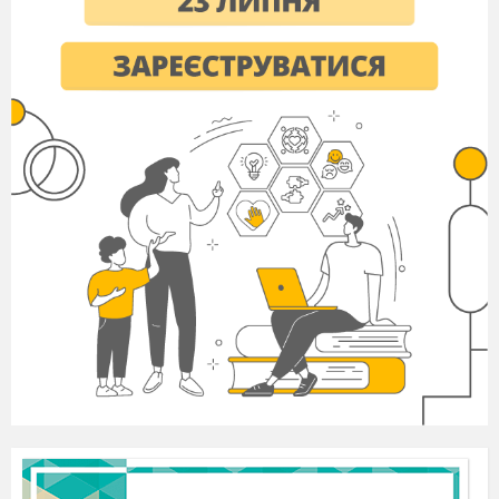
віднесемо,
Будем Осінь прославляти,будем Осінь
величати!
Осінь прощається,йде.