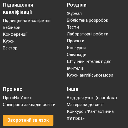
Підвищення
Розділи
кваліфікації
Журнал
Бібліотека розробок
Підвищення кваліфікації
Тести
Вебінари
Лабораторні роботи
Конференції
Проєкти
Курси
Конкурси
Вектор
Олімпіади
Штучний інтелект для
вчителів
Курси англійської мови
Про нас
Інше
Про «На Урок»
Вхід для учнів (naurok.ua)
Співпраця закладів освіти
Матеріали до свят
Конкурс «Фантастична
п’ятірка»
Зворотний зв'язок