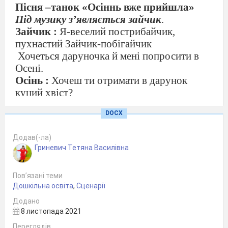
Пісня –танок «Осіннь вже прийшла»
Під музику з’являється зайчик
.
Зайчик :
Я-веселий пострибайчик,
пухнастий Зайчик-побігайчик
Хочеться даруночка й мені попросити в
Осені.
Осінь :
Хочеш ти отримати в дарунок
куций хвіст?
Ну ,то покажи,до чого маєш хист!
DOCX
Зайчик :
Я умію танцювати!
Допоможете,малята?
Додав(-ла)
Осінь:
Уявімо що ми кленові листочки.
Гриневич Тетяна Василівна
Танок «кленові листочки
Осінь :
Молодці, допомогли Зайчаті!
Пов’язані теми
Що ж йому подарувати?
Дошкільна освіта
,
Сценарії
Зайчик :
Найсмачнішу їжу на усяку днину-
Соковиту,свіжу,смачну капустину.
Додано
8 листопада 2021
Осінь дарує Зайчику капустину.
Зайчик :
Дякую,Осене!Дякую,малята!
Переглядів