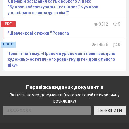
Сценарій засідання батьківського ліцею:
"Здоров'язбережувальні технології в умовах
дошкільного закладу та сім'ї"
PDF
8312
5
"Шевченкові стежки " Розвага
DOCX
14556
0
Тренінг на тему: «Прийоми урізноманітнення завдань
художньо-естетичного розвитку дітей дошкільного
віку»
Перевірка виданих документів
Вкажіть номер документа (використовуйте кириличну
розкладку)
ПЕРЕВІРИТИ