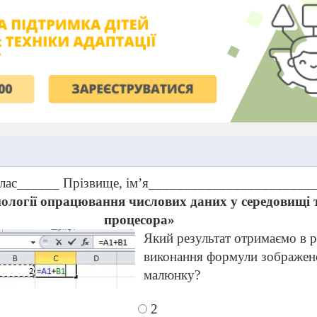
лас______ Прізвище, ім
’
я_______________________
нології опрацювання числових даних у середовищі
процесора»
Який результат отримаємо в р
виконання формули зображен
малюнку?
2