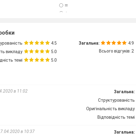
=
+
-
/
зробки
урованість
4.5
Загальна:
4.9
 зображується дія
Множення
?
Всього відгуків: 2
сть викладу
5.0
дність темі
5.0
/
^
*
+
4.2020 в 11:02
Загальна:
Структурованість
Оригінальність викладу
Яке значення буде зап
Відповідність темі
клітинку
D1
в резуль
формули зображеної 
17.04.2020 в 10:37
Загальна: