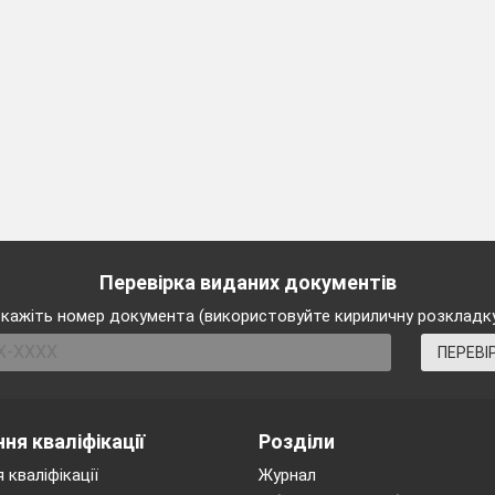
вання сортування в таблиці потрібно скористатися гру
 на вкладці
Основне
позначеною цифрою …
Перевірка виданих документів
кажіть номер документа (використовуйте кириличну розкладк
ПЕРЕВІ
вання від
А до Я
та Сортування від
Я до А
, при
впорядкування здійснюється за алфавітом або в обер
ку відбувається коли в полі розміщені …
ня кваліфікації
Розділи
 кваліфікації
Журнал