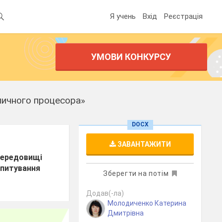
Я учень
Вхід
Реєстрація
УМОВИ КОНКУРСУ
бличного процесора»
DOCX
ЗАВАНТАЖИТИ
 середовищі
опитування
Зберегти на потім
Додав(-ла)
Молодиченко Катерина
Дмитрівна