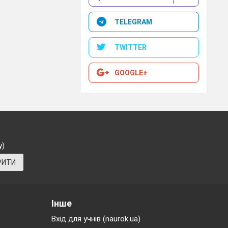
пою
TELEGRAM
TWITTER
GOOGLE+
у)
РИТИ
неному
Інше
Вхід для учнів (naurok.ua)