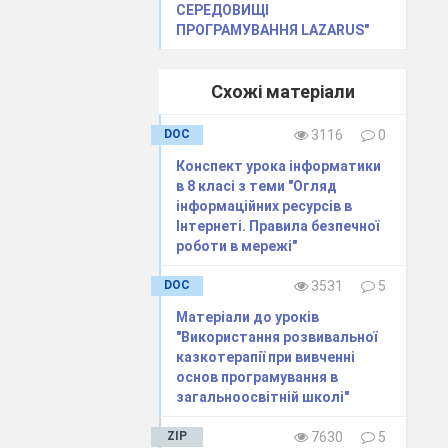
СЕРЕДОВИЩІ
ПРОГРАМУВАННЯ LAZARUS"
Схожі матеріали
DOC
3116
0
Конспект урока інформатики
в 8 класі з теми "Огляд
тинок
інформаційних ресурсів в
Інтернеті. Правила безпечної
тинок
роботи в мережі"
инок
инок
DOC
3531
5
Матеріали до уроків
"Використання розвивальної
казкотерапії при вивченні
основ програмування в
загальноосвітній школі"
ZIP
7630
5