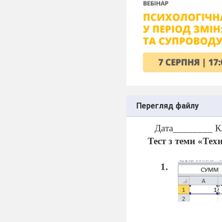
Перегляд файлу
Дата________ К
Тест
з теми «Тех