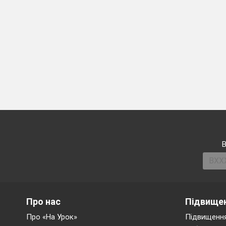
Для застосу
інструментів
4
3
1
2
В
Сорту
якому
поряд
Про нас
Підвищен
Про «На Урок»
Підвищення