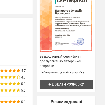
Безкоштовний сертифікат
про публікацію авторської
розробки
4.7
Щоб отримати, додайте розробку
4.0
5.0
ДОДАТИ РОЗРОБКУ
исане в
5.0
таті виконання
на малюнку?
Рекомендовані
5.0