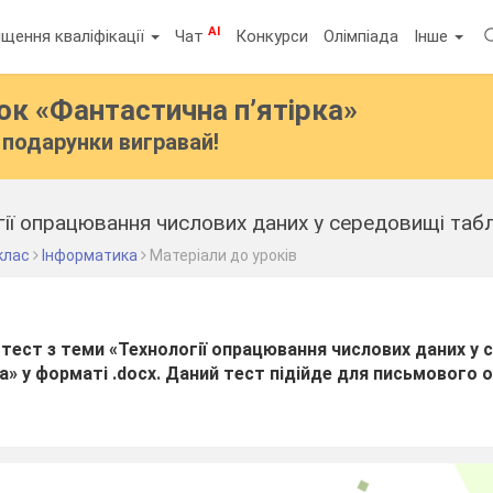
AI
щення кваліфікації
Чат
Конкурси
Олімпіада
Інше
бок
«Фантастична п’ятірка»
подарунки вигравай!
гії опрацювання числових даних у середовищі та
клас
Інформатика
Матеріали до уроків
 тест з теми «Технології опрацювання числових даних у
» у форматі .docx. Даний тест підійде для письмового 