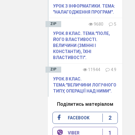
УРОК З ІНФОРМАТИКИ. ТЕМА:
"НАЛАГОДЖЕННЯ ПРОГРАМ".
ZIP
9680
5
УРОК.8 КЛАС. ТЕМА:"ПОЛЕ,
ЙОГО ВЛАСТИВОСТІ.
ВЕЛИЧИНИ (ЗМІННІ І
часту
КОНСТАНТИ), ЇХНІ
часту
ВЛАСТИВОСТІ".
фік
ZIP
11944
4.9
гову
УРОК.8 КЛАС.
ТЕМА:"ВЕЛИЧИНИ ЛОГІЧНОГО
ТИПУ, ОПЕРАЦІЇ НАД НИМИ".
Поділитись матеріалом
2
FACEBOOK
1
VIBER