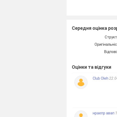
Середня оцінка ро
Структ
Яким знаком
Оригінальні
Відпові
Оцінки та відгуки
Club Oleh
22.0
нраепр авап