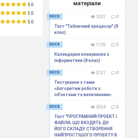
матеріали
5.0
5.0
DOCX
1037
0
5.0
Тест "Табличний процесор" (8
клас)
DOCX
1135
0
личного
Календарне планування з
інформатики (8 клас)
DOCX
3151
0
Тестування з теми
«Алгоритми роботи з
об’єктами та величинами»
DOCX
3554
0
Тест "ПРОГРАМНИЙ ПРОЕКТ І
crosoft Excel
ФАЙЛИ, ЩО ВХОДЯТЬ ДО
ЙОГО СКЛАДУ. СТВОРЕННЯ
НАЙПРОСТІШОГО ПРОЕКТУ В