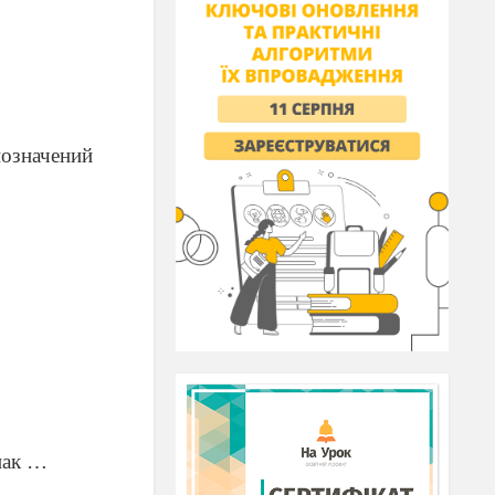
позначений
нак …