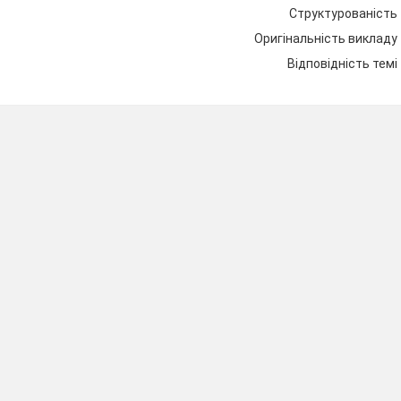
Структурованість
4
Оригінальність викладу
5
-2
Відповідність темі
3
ння мають імена файлів створених за допомогою таб
crosoft Office Excel 2010?
docx
ні більш ніж однієї клітинки в табличному процесорі Mi
и крім першої будуть відображені …