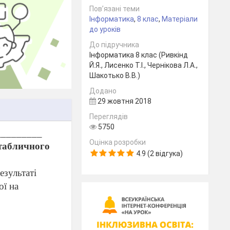
Пов’язані теми
Інформатика
,
8 клас
,
Матеріали
до уроків
До підручника
Інформатика 8 клас (Ривкінд
Й.Я., Лисенко Т.І., Чернікова Л.А.,
Шакотько В.В.)
Додано
29 жовтня 2018
Переглядів
5750
_________
Оцінка розробки
 табличного
4.9 (2 відгука)
езультаті
ої на