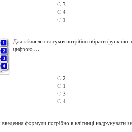
3
4
1
Для обчислення
суми
потрібно обрати функцію 
цифрою …
2
1
3
4
 введення формули потрібно в клітинці надрукувати з