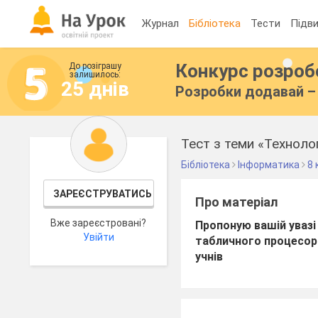
Журнал
Бібліотека
Тести
Підви
Конкурс розро
До розіграшу
залишилось:
25 днів
Розробки додавай – 
Тест з теми «Техноло
Бібліотека
Інформатика
8 
ЗАРЕЄСТРУВАТИСЬ
Про матеріал
Вже зареєстровані?
Пропоную вашій увазі
Увійти
табличного процесора
учнів