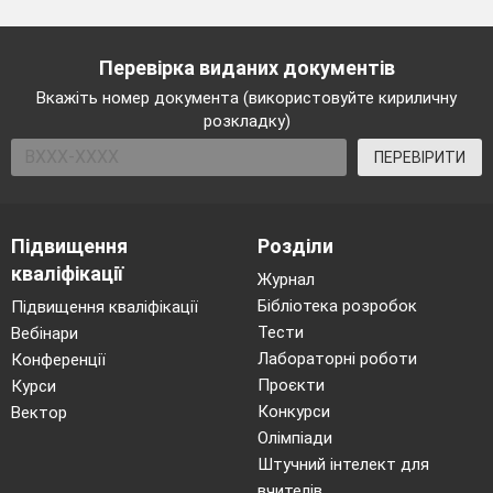
Перевірка виданих документів
Вкажіть номер документа (використовуйте кириличну
розкладку)
ПЕРЕВІРИТИ
Підвищення
Розділи
кваліфікації
Журнал
Бібліотека розробок
Підвищення кваліфікації
Тести
Вебінари
Лабораторні роботи
Конференції
Проєкти
Курси
Конкурси
Вектор
Олімпіади
Штучний інтелект для
вчителів