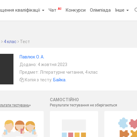
AI
щення кваліфікації
Чат
Конкурси
Олімпіада
Інше
я
4 клас
Тест
Павлюк О. А.
Додано: 4 жовтня 2023
Предмет: Літературне читання, 4 клас
Копія з тесту:
Байка.
САМОСТІЙНО
льтати тестувань
»
Результати тестування не зберігаються