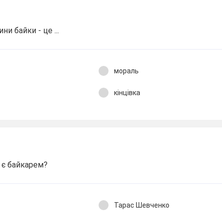
ни байки - це ...
мораль
кінцівка
 є байкарем?
Тарас Шевченко