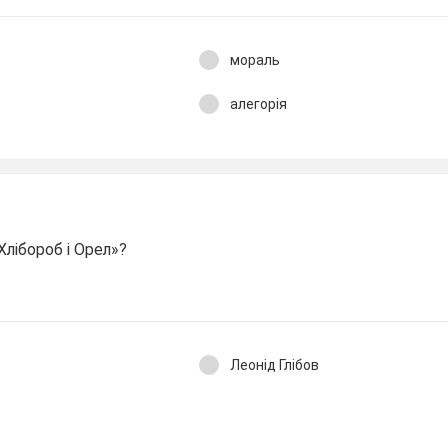
мораль
алегорія
Хлібороб і Орел»?
Леонід Глібов