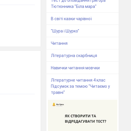
Тест до оповідання Григора
Тютюнника "Біла мара"
В світі казки чарівної
"Шура і Шурко"
Читання
Літературна скарбниця
Навички читання мовчки
Літературне читання 4 клас
Підсумок за темою "Читаємо у
травні"