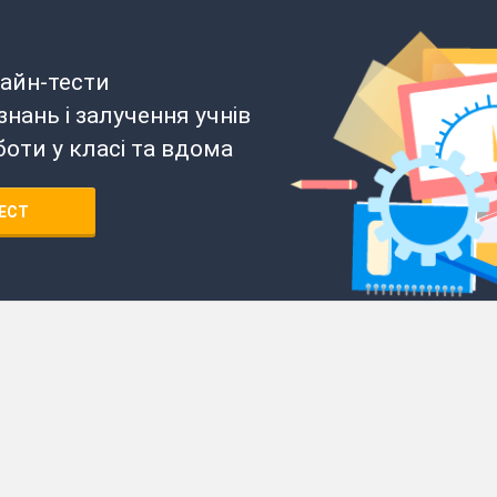
айн-тести
нань і залучення учнів
боти у класі та вдома
ЕСТ