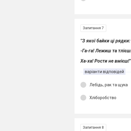
Запитання 7
''З якої байки ці рядки:
-Га-га! Лежиш та тлієш
Ха-ха! Рости не вмієш!'
варіанти відповідей
Лебідь, рак та щука
Хліборобство
Запитання 8