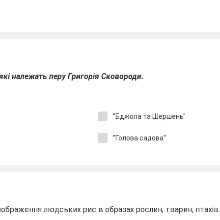
 які належать перу Григорія Сковороди.
''Бджола та Шершень''
''Голова садова''
ображення людських рис в образах рослин, тварин, птахів..