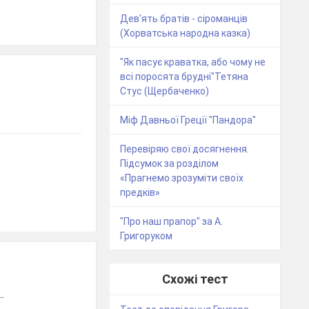
Дев'ять братів - сіроманців
(Хорватська народна казка)
"Як пасує краватка, або чому не
всі поросята брудні"Тетяна
Стус (Щербаченко)
Міф Давньої Греції "Пандора"
Перевіряю свої досягнення.
Підсумок за розділом
«Прагнемо зрозуміти своїх
предків»
"Про наш прапор" за А.
Григоруком
Схожі тест
.