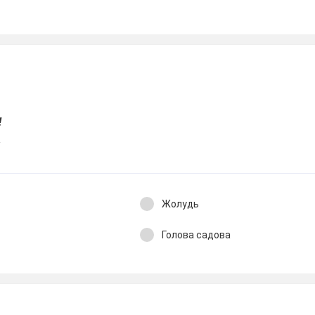
!
'
Жолудь
Голова садова