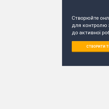
Створюйте онл
для контролю з
до активної ро
СТВОРИТИ Т