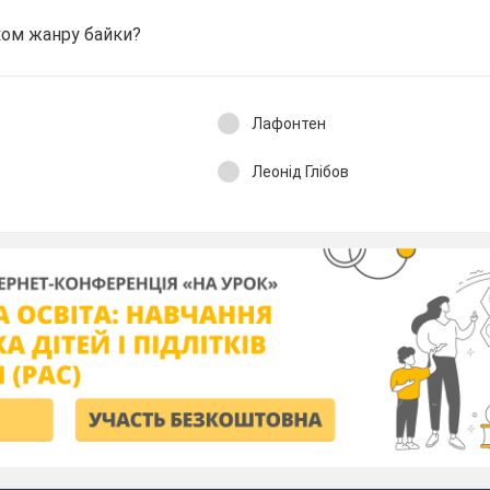
ом жанру байки?
Лафонтен
Леонід Глібов