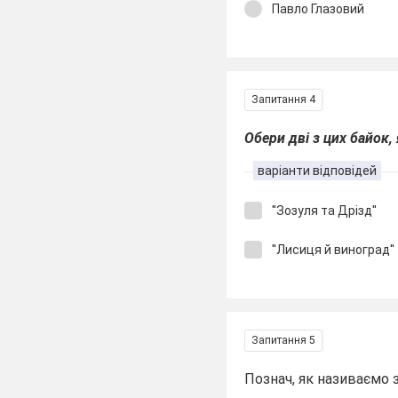
Павло Глазовий
Запитання 4
Обери дві з цих байок,
варіанти відповідей
''Зозуля та Дрізд''
''Лисиця й виноград''
Запитання 5
Познач, як називаємо з