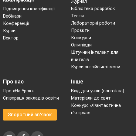
Журнал
Бібліотека розробок
Підвищення кваліфікації
Тести
Вебінари
Лабораторні роботи
Конференції
Проєкти
Курси
Конкурси
Вектор
Олімпіади
Штучний інтелект для
вчителів
Курси англійської мови
Про нас
Інше
Про «На Урок»
Вхід для учнів (naurok.ua)
Співпраця закладів освіти
Матеріали до свят
Конкурс «Фантастична
п’ятірка»
Зворотний зв'язок