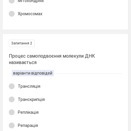
Мітохондріях
Хромосомах
Запитання 2
Процес самоподвоєння молекули ДНК
називається
варіанти відповідей
Трансляція
Транскрипція
Реплікація
Репарація