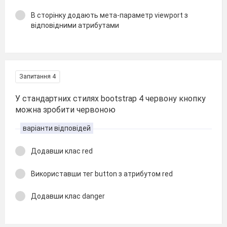
В сторінку додають мета-параметр viewport з
відповідними атрибутами
Запитання 4
У стандартних стилях bootstrap 4 червону кнопку
можна зробити червоною
варіанти відповідей
Додавши клас red
Використавши тег button з атрибутом red
Додавши клас danger