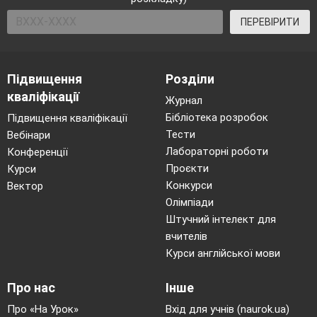
ПЕРЕВІРИТИ
Підвищення
Розділи
кваліфікації
Журнал
Бібліотека розробок
Підвищення кваліфікації
Тести
Вебінари
Лабораторні роботи
Конференції
Проєкти
Курси
Конкурси
Вектор
Олімпіади
Штучний інтелект для
вчителів
Курси англійської мови
Про нас
Інше
Про «На Урок»
Вхід для учнів (naurok.ua)