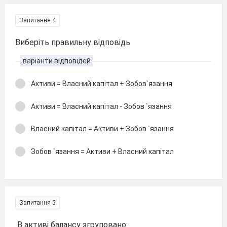
Запитання 4
Виберіть правильну відповідь
варіанти відповідей
Активи = Власний капітал + Зобов`язання
Активи = Власний капітал - Зобов `язання
Власний капітал = Активи + Зобов `язання
Зобов `язання = Активи + Власний капітал
Запитання 5
В активі балансу згруповано: