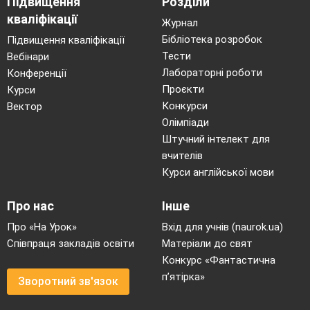
Підвищення
Розділи
кваліфікації
Журнал
Бібліотека розробок
Підвищення кваліфікації
Тести
Вебінари
Лабораторні роботи
Конференції
Проєкти
Курси
Конкурси
Вектор
Олімпіади
Штучний інтелект для
вчителів
Курси англійської мови
Про нас
Інше
Про «На Урок»
Вхід для учнів (naurok.ua)
Співпраця закладів освіти
Матеріали до свят
Конкурс «Фантастична
п’ятірка»
Зворотний зв'язок