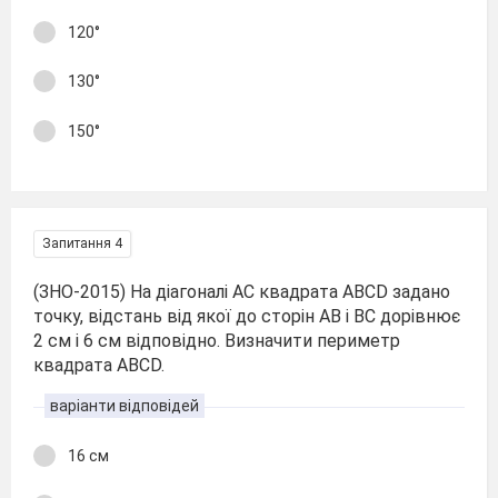
120°
130°
150°
Запитання 4
(ЗНО-2015) На діагоналі AC квадрата ABCD задано
точку, відстань від якої до сторін AB i BC дорівнює
2 см і 6 см відповідно. Визначити периметр
квадрата ABCD.
варіанти відповідей
16 см