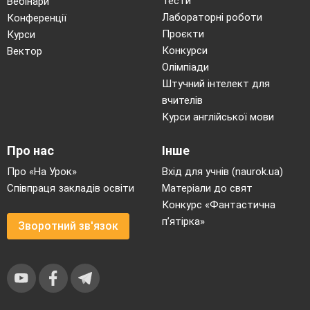
Тести
Вебінари
Лабораторні роботи
Конференції
Проєкти
Курси
Конкурси
Вектор
Олімпіади
Штучний інтелект для
вчителів
Курси англійської мови
Про нас
Інше
Про «На Урок»
Вхід для учнів (naurok.ua)
Співпраця закладів освіти
Матеріали до свят
Конкурс «Фантастична
п’ятірка»
Зворотний зв'язок